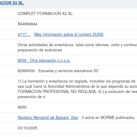
ACION X3 SL.
dispone del número 82990000. Esta ficha cuenta con 15 consu
CION X3 SL.
ara consultar las subvenciones que la presente empresa puede solicitar lo pued
sta compañía es de 0 a 3.100 €. La compañía
COMPLET FORMACION X3 SL.
e
COMPLET FORMACION X3 SL.
de Balears, Illes, y tiene publicados en el BORME 3 actos.
B44669844
más datos de la empresa COMPLET FORMACION X3 SL. puede
acceder inmediat
sultar los resultados de sus años de actividad, así como los balances y cue
4717...
Más información sobre el número DUNS
La última actualización del informe de empresa se ha realizado el 03/10/2025.
Otras actividades de enseñanza, tales como idiomas, corte y confecc
preparación de exámenes
8559 - Otra educación n.c.o.p.
82990000 - Escuelas y servicios educativos SC
1) La formación y enseñanza no reglada, incluidos los programas de 
sea cual fuere la Autoridad Administrativa de la que dependa su auto
FORMACION PROFESIONAL NO REGLADA. 2) La evolución de riesgos,
prevención de ri
8559.
Registro Mercantil de Balears, Illes
- 3 actos en BORME publicados
03/10/2025