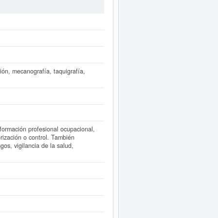
ltas, donde el 16/06/2026 se ha
e hacer en esta misma página. El
stá inscrita en el Registro Mercantil
amente a este Informe ampliado
de
ntas de resultados disponibles.
ión, mecanografía, taquigrafía,
formación profesional ocupacional,
rización o control. También
 vigilancia de la salud,