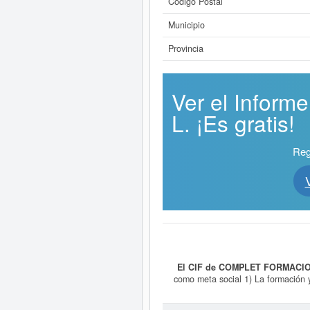
Código Postal
Municipio
Provincia
Ver el Info
L. ¡Es gratis!
Reg
El CIF de COMPLET FORMACION
como meta social 1) La formación y
Administrativa de la que dep
vigilancia de la salud, prevención