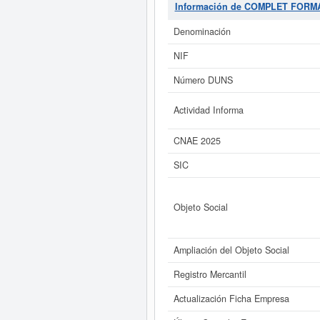
empresas SIC,
COMPLET FORM
Información de COMPLET FORMA
producido la última consulta. P
patrimonio social aproximado de e
Denominación
NIF
Si está interesado en conocer 
COMPLET FORMACION X3 SL. y con
Número DUNS
Actividad Informa
CNAE 2025
SIC
Objeto Social
Ampliación del Objeto Social
Registro Mercantil
Actualización Ficha Empresa