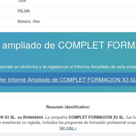
7004
PALMA
Balears, Illes
rme ampliado de COMPLET FOR
ístrate en eInforma y te regalamos el Informe Ampliado de esta emp
Ver Informe Ampliado de COMPLET FORMACION X3 SL
Resumen identificativo:
 X3 SL. es B44669844.
La compañía
COMPLET FORMACION X3 SL.
fue fu
 enseñanza no reglada, incluidos los programas de formación profesional ocupa
enda su autorización o control. También FORMACION PROFESIONAL NO REGLADA
Ver más >
 de ri. Está incluida en la clase CNAE 8559 - Otra educación n.c.o.p.. Dentro d