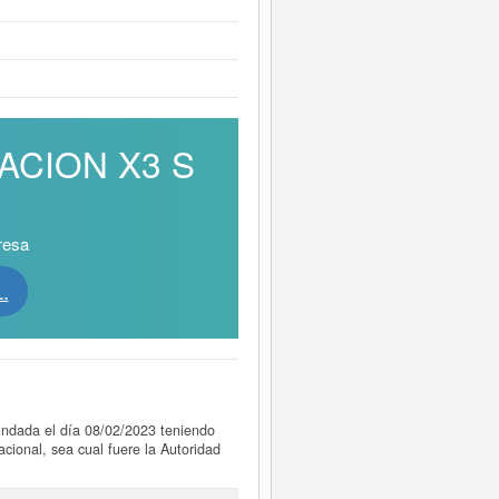
MACION X3 S
resa
.
ndada el día 08/02/2023 teniendo
cional, sea cual fuere la Autoridad
. 2) La evolución de riesgos,
e la clasificación de numeración de