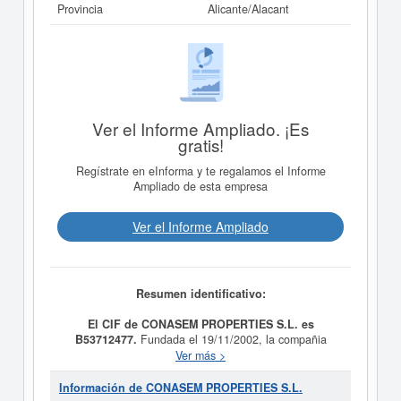
Provincia
Alicante/Alacant
Ver el Informe Ampliado. ¡Es
gratis!
Regístrate en eInforma y te regalamos el Informe
Ampliado de esta empresa
Ver el Informe Ampliado
Resumen identificativo:
El CIF de CONASEM PROPERTIES S.L. es
B53712477.
Fundada el 19/11/2002, la compañia
CONASEM PROPERTIES S.L.
tiene como finalidad LA
Ver más >
EJECUCION DE OBRAS DE TODAS CLASES, POR
CUENTA PROPIA Y DE TERCEROS, PROMOCION Y
Información de CONASEM PROPERTIES S.L.
VENTA DE EDIFICACIONES EN SU TOTALIDAD, POR