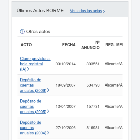
Últimos Actos BORME
Ver todos los actos
Otros actos
Nº
ACTO
FECHA
REG. MERC.
ANUNCIO
Cierre provisional
hoja registral
03/10/2014
393551
Alicante/Alacant
(IA)
Depósito de
cuentas
18/09/2007
534793
Alicante/Alacant
anuales (2006)
Depósito de
cuentas
13/04/2007
157731
Alicante/Alacant
anuales (2005)
Depósito de
cuentas
27/10/2006
816981
Alicante/Alacant
anuales (2004)