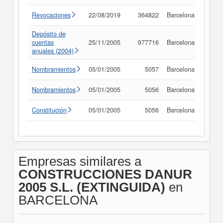
Revocaciones
22/08/2019
364822
Barcelona
Consu
Depósito de
cuentas
25/11/2005
977716
Barcelona
Consu
anuales (2004)
Nombramientos
05/01/2005
5057
Barcelona
Consu
Nombramientos
05/01/2005
5056
Barcelona
Consu
Constitución
05/01/2005
5056
Barcelona
Consu
Empresas similares a
CONSTRUCCIONES DANUR
2005 S.L. (EXTINGUIDA)
en
BARCELONA