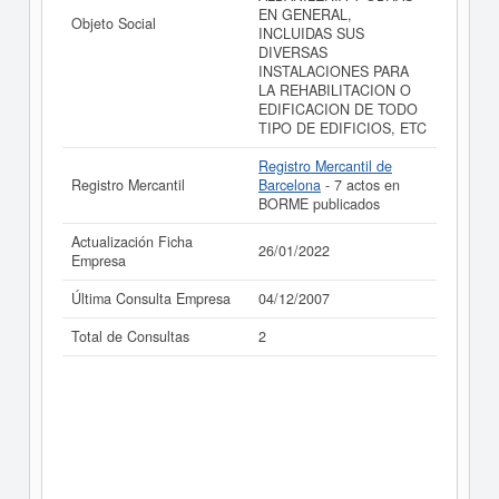
EN GENERAL,
La última actualización del informe de empresa se ha
Objeto Social
INCLUIDAS SUS
realizado el 26/01/2022.
DIVERSAS
INSTALACIONES PARA
LA REHABILITACION O
EDIFICACION DE TODO
TIPO DE EDIFICIOS, ETC
Registro Mercantil de
Registro Mercantil
Barcelona
- 7 actos en
BORME publicados
Actualización Ficha
26/01/2022
Empresa
Última Consulta Empresa
04/12/2007
Total de Consultas
2