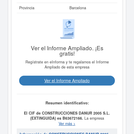
Provincia
Barcelona
Ver el Informe Ampliado. ¡Es
gratis!
Regístrate en eInforma y te regalamos el Informe
Ampliado de esta empresa
Ver el Informe Ampliado
Resumen identificativo:
El CIF de CONSTRUCCIONES DANUR 2005 S.L.
(EXTINGUIDA) es B63672166.
La empresa
CONSTRUCCIONES DANUR 2005 S.L. (EXTINGUIDA)
Ver más >
tiene como objetivo REALIZACION COMO
CONTRATISTA O COMO SUBCONTRATISTA, DE