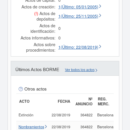
Actos de capital:
0
Actos de creación:
1(Último: 05/01/2005)
(!)
Actos de
1(Último: 25/11/2005)
depósitos:
Actos de
0
identificación:
Actos informativos:
0
Actos sobre
1(Último: 22/08/2019)
procedimientos:
Últimos Actos BORME
Ver todos los actos
Otros actos
Nº
REG.
ACTO
FECHA
ANUNCIO
MERC.
Extinción
22/08/2019
364822
Barcelona
Consu
Nombramientos
22/08/2019
364822
Barcelona
Consu