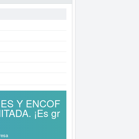
ONES Y ENCOF
ADA. ¡Es gr
resa