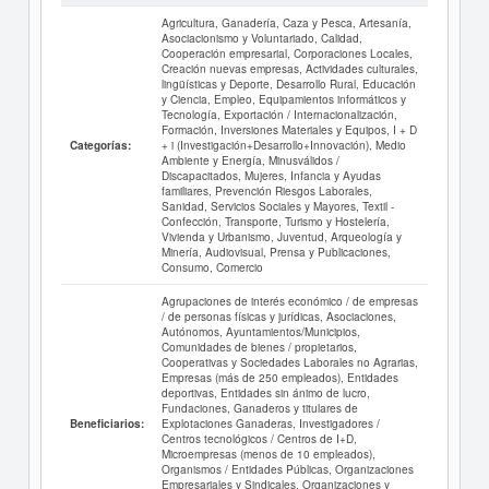
Agricultura, Ganadería, Caza y Pesca, Artesanía,
Asociacionismo y Voluntariado, Calidad,
Cooperación empresarial, Corporaciones Locales,
Creación nuevas empresas, Actividades culturales,
lingüísticas y Deporte, Desarrollo Rural, Educación
y Ciencia, Empleo, Equipamientos informáticos y
Tecnología, Exportación / Internacionalización,
Formación, Inversiones Materiales y Equipos, I + D
+ i (Investigación+Desarrollo+Innovación), Medio
Categorías:
Ambiente y Energía, Minusválidos /
Discapacitados, Mujeres, Infancia y Ayudas
familiares, Prevención Riesgos Laborales,
Sanidad, Servicios Sociales y Mayores, Textil -
Confección, Transporte, Turismo y Hostelería,
Vivienda y Urbanismo, Juventud, Arqueología y
Minería, Audiovisual, Prensa y Publicaciones,
Consumo, Comercio
Agrupaciones de interés económico / de empresas
/ de personas físicas y jurídicas, Asociaciones,
Autónomos, Ayuntamientos/Municipios,
Comunidades de bienes / propietarios,
Cooperativas y Sociedades Laborales no Agrarias,
Empresas (más de 250 empleados), Entidades
deportivas, Entidades sin ánimo de lucro,
Fundaciones, Ganaderos y titulares de
Explotaciones Ganaderas, Investigadores /
Beneficiarios:
Centros tecnológicos / Centros de I+D,
Microempresas (menos de 10 empleados),
Organismos / Entidades Públicas, Organizaciones
Empresariales y Sindicales, Organizaciones y