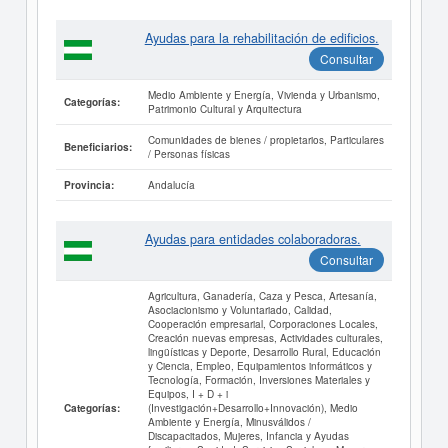
Ayudas para la rehabilitación de edificios.
Consultar
Medio Ambiente y Energía, Vivienda y Urbanismo,
Categorías:
Patrimonio Cultural y Arquitectura
Comunidades de bienes / propietarios, Particulares
Beneficiarios:
/ Personas físicas
Andalucía
Provincia:
Ayudas para entidades colaboradoras.
Consultar
Agricultura, Ganadería, Caza y Pesca, Artesanía,
Asociacionismo y Voluntariado, Calidad,
Cooperación empresarial, Corporaciones Locales,
Creación nuevas empresas, Actividades culturales,
lingüísticas y Deporte, Desarrollo Rural, Educación
y Ciencia, Empleo, Equipamientos informáticos y
Tecnología, Formación, Inversiones Materiales y
Equipos, I + D + i
(Investigación+Desarrollo+Innovación), Medio
Categorías:
Ambiente y Energía, Minusválidos /
Discapacitados, Mujeres, Infancia y Ayudas