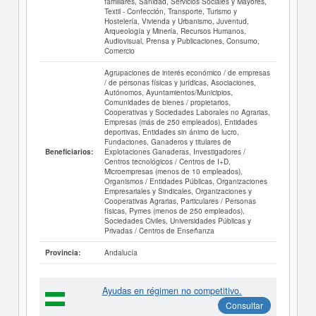
familiares, Sanidad, Servicios Sociales y Mayores,
Textil - Confección, Transporte, Turismo y
Hostelería, Vivienda y Urbanismo, Juventud,
Arqueología y Minería, Recursos Humanos,
Audiovisual, Prensa y Publicaciones, Consumo,
Comercio
Agrupaciones de interés económico / de empresas
/ de personas físicas y jurídicas, Asociaciones,
Autónomos, Ayuntamientos/Municipios,
Comunidades de bienes / propietarios,
Cooperativas y Sociedades Laborales no Agrarias,
Empresas (más de 250 empleados), Entidades
deportivas, Entidades sin ánimo de lucro,
Fundaciones, Ganaderos y titulares de
Explotaciones Ganaderas, Investigadores /
Beneficiarios:
Centros tecnológicos / Centros de I+D,
Microempresas (menos de 10 empleados),
Organismos / Entidades Públicas, Organizaciones
Empresariales y Sindicales, Organizaciones y
Cooperativas Agrarias, Particulares / Personas
físicas, Pymes (menos de 250 empleados),
Sociedades Civiles, Universidades Públicas y
Privadas / Centros de Enseñanza
Andalucía
Provincia:
Ayudas en régimen no competitivo.
Consultar