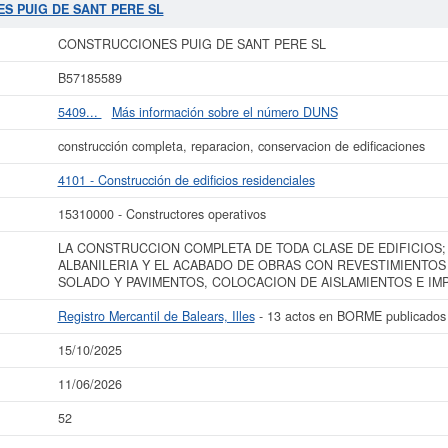
NT PERE SL
es el 15310000. Esta ficha de empresa se ha consultado un total d
ES PUIG DE SANT PERE SL
consultar además las subvenciones a las que puede optar esta empresa. Esta 
. Adscrita en el Registro Mercantil de Balears, Illes, tienen publicados 13 act
CONSTRUCCIONES PUIG DE SANT PERE SL
más datos de la empresa CONSTRUCCIONES PUIG DE SANT PERE SL puede
acc
B57185589
DE SANT PERE SL y consultar los resultados de sus años de actividad, as
resultados disponibles.
5409...
Más información sobre el número DUNS
La última actualización del informe de empresa se ha realizado el 15/10/2025.
construcción completa, reparacion, conservacion de edificaciones
4101 - Construcción de edificios residenciales
15310000 - Constructores operativos
LA CONSTRUCCION COMPLETA DE TODA CLASE DE EDIFICIOS;
ALBANILERIA Y EL ACABADO DE OBRAS CON REVESTIMIENTOS
SOLADO Y PAVIMENTOS, COLOCACION DE AISLAMIENTOS E IM
Registro Mercantil de Balears, Illes
- 13 actos en BORME publicados
15/10/2025
11/06/2026
52