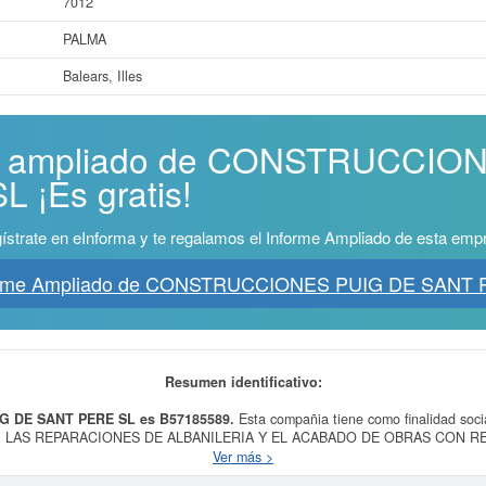
7012
PALMA
Balears, Illes
rme ampliado de CONSTRUCCIO
 ¡Es gratis!
ístrate en eInforma y te regalamos el Informe Ampliado de esta emp
forme Ampliado de CONSTRUCCIONES PUIG DE SANT 
Resumen identificativo:
G DE SANT PERE SL es B57185589.
Esta compañia tiene como finalidad
S; LAS REPARACIONES DE ALBANILERIA Y EL ACABADO DE OBRAS CON R
TOS, COLOCACION DE AISLAMIENTOS E IMPERMEABILIZACION,, teniendo com
Ver más >
e tiene es 4101 - Construcción de edificios residenciales. El número del SIC c