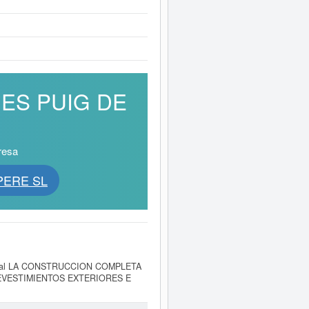
NES PUIG DE
resa
PERE SL
 social LA CONSTRUCCION COMPLETA
EVESTIMIENTOS EXTERIORES E
o fecha de su constitución el
orrespondiente a la empresa