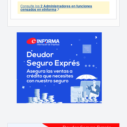
Consulte los
2 Administradores en funciones
censados en eInforma