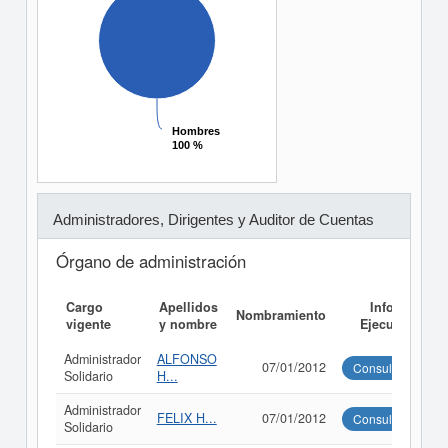
Hombres
Hombres
100 %
100 %
Administradores, Dirigentes y Auditor de Cuentas
Órgano de administración
Cargo
Apellidos
Informe
Nombramiento
vigente
y nombre
Ejecutivo
Administrador
ALFONSO
07/01/2012
Consultar
Solidario
H...
Administrador
FELIX H...
07/01/2012
Consultar
Solidario