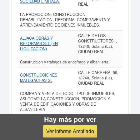
SOCIEDAD LIMITADA.
REAL
LA PROMOCION, CONSTRUCCION,
REHABILITACION, REFORMA, COMPRAVENTA Y
ARRENDAMIENTO DE BIENES INMUEBLES.
CALLE DE LOS
ALJACA OBRAS Y
CONSTRUCTORES, ,
REFORMAS SLL (EN
13240, Solana (La),
LIQUIDACION)
CIUDAD REAL
Construcción y trabajos de encofrado y albañilería.
CALLE CARRERA, 99,
CONSTRUCCIONES
13240, Solana (La),
MATEGACHAS SL
CIUDAD REAL
COMPRA Y VENTA DE TODO TIPO DE INMUEBLES,
ASI COMO LA CONSTRUCCION, PROMOCION Y
VENTA DE EDIFICACIONES Y OBRAS DE
ALBANILERIA
Hay más por ver
CALLE MONTIEL, 9,
CONSTRUCCIONES JUAN
13240, Solana (La),
ANTONIO ARAQUE S.L.
CIUDAD REAL
Ver Informe Ampliado