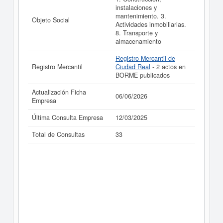
inmediatamente a este Informe ampliado
de
instalaciones y
CONSTRUCCIONES Y REFORMAS HNOS HERGUETA
mantenimiento. 3.
Objeto Social
VELASCO SOCIEDAD LIMITADA. y consultar los
Actividades inmobiliarias.
resultados de sus años de actividad, así como los
8. Transporte y
balances y cuentas de resultados disponibles.
almacenamiento
La última actualización del informe de empresa se ha
Registro Mercantil de
realizado el 06/06/2026.
Registro Mercantil
Ciudad Real
- 2 actos en
BORME publicados
Actualización Ficha
06/06/2026
Empresa
Última Consulta Empresa
12/03/2025
Total de Consultas
33