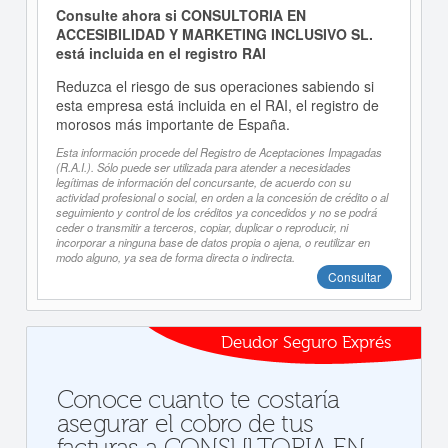
Consulte ahora si CONSULTORIA EN
ACCESIBILIDAD Y MARKETING INCLUSIVO SL.
está incluida en el registro RAI
Reduzca el riesgo de sus operaciones sabiendo si
esta empresa está incluida en el RAI, el registro de
morosos más importante de España.
Esta información procede del Registro de Aceptaciones Impagadas
(R.A.I.). Sólo puede ser utilizada para atender a necesidades
legítimas de información del concursante, de acuerdo con su
actividad profesional o social, en orden a la concesión de crédito o al
seguimiento y control de los créditos ya concedidos y no se podrá
ceder o transmitir a terceros, copiar, duplicar o reproducir, ni
incorporar a ninguna base de datos propia o ajena, o reutilizar en
modo alguno, ya sea de forma directa o indirecta.
Consultar
Deudor Seguro Exprés
Conoce cuanto te costaría
asegurar el cobro de tus