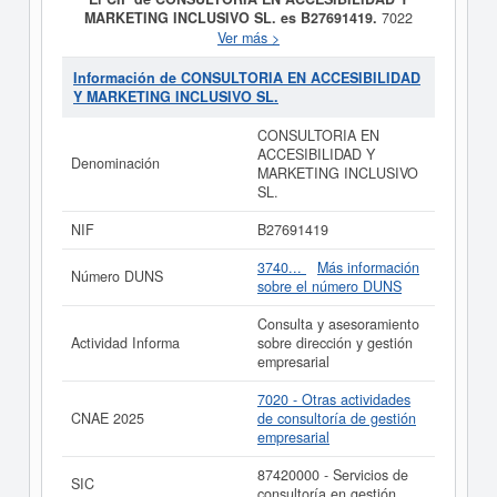
MARKETING INCLUSIVO SL. es B27691419.
7022
Otras actividades de consultoría de gestión empresarial
Ver más >
es el propósito final de la empresa
CONSULTORIA EN
ACCESIBILIDAD Y MARKETING INCLUSIVO SL.
,
Información de CONSULTORIA EN ACCESIBILIDAD
dada de alta el día 24/04/2026. Su CNAE
Y MARKETING INCLUSIVO SL.
correspondiente es 7020 - Otras actividades de
consultoría de gestión empresarial. Los digitos
CONSULTORIA EN
correspondientes al número SIC de
CONSULTORIA EN
ACCESIBILIDAD Y
Denominación
ACCESIBILIDAD Y MARKETING INCLUSIVO SL.
son
MARKETING INCLUSIVO
87420000. Esta empresa y las similares de su sector
SL.
pueden pedir algunas subvenciones. Si desea saber
cuales son puede hacer la consulta en esta página. El
NIF
B27691419
capital social de la empresa se encuentra dentro del
rango de 0 a 3.100 €.
CONSULTORIA EN
3740...
Más información
Número DUNS
ACCESIBILIDAD Y MARKETING INCLUSIVO SL.
está
sobre el número DUNS
dada de alta en el Registro Mercantil de Madrid y tiene
3 actos publicados en el BORME.
Consulta y asesoramiento
Actividad Informa
sobre dirección y gestión
Si está interesado en conocer más datos de la empresa
empresarial
CONSULTORIA EN ACCESIBILIDAD Y MARKETING
INCLUSIVO SL. puede
acceder inmediatamente a este
7020 - Otras actividades
Informe ampliado
de CONSULTORIA EN
CNAE 2025
de consultoría de gestión
ACCESIBILIDAD Y MARKETING INCLUSIVO SL.
empresarial
La última actualización del informe de empresa se ha
87420000 - Servicios de
realizado el 08/07/2026.
SIC
consultoría en gestión