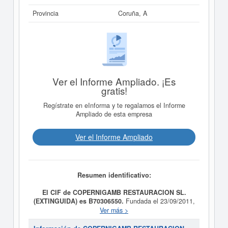
Provincia
Coruña, A
Ver el Informe Ampliado. ¡Es
gratis!
Regístrate en eInforma y te regalamos el Informe
Ampliado de esta empresa
Ver el Informe Ampliado
Resumen identificativo:
El CIF de COPERNIGAMB RESTAURACION SL.
(EXTINGUIDA) es B70306550.
Fundada el 23/09/2011,
la compañia
COPERNIGAMB RESTAURACION SL.
Ver más >
(EXTINGUIDA)
tiene como finalidad Adquisición,
explotación y administración de establecimientos