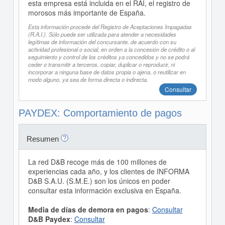
esta empresa está incluida en el RAI, el registro de
morosos más importante de España.
Esta información procede del Registro de Aceptaciones Impagadas
(R.A.I.). Sólo puede ser utilizada para atender a necesidades
legítimas de información del concursante, de acuerdo con su
actividad profesional o social, en orden a la concesión de crédito o al
seguimiento y control de los créditos ya concedidos y no se podrá
ceder o transmitir a terceros, copiar, duplicar o reproducir, ni
incorporar a ninguna base de datos propia o ajena, o reutilizar en
modo alguno, ya sea de forma directa o indirecta.
Consultar
PAYDEX: Comportamiento de pagos
Resumen
La red D&B recoge más de 100 millones de
experiencias cada año, y los clientes de INFORMA
D&B S.A.U. (S.M.E.) son los únicos en poder
consultar esta información exclusiva en España.
Media de días de demora en pagos
:
Consultar
D&B Paydex
:
Consultar