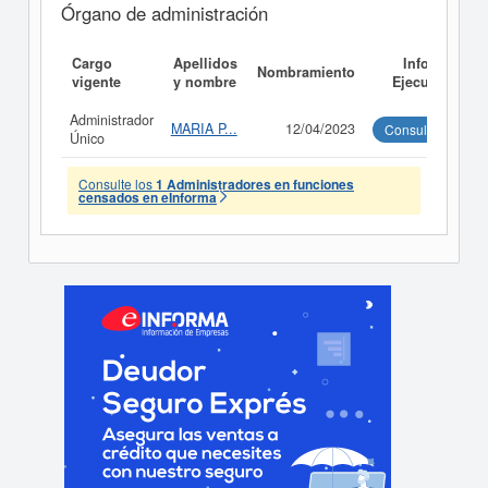
Órgano de administración
Cargo
Apellidos
Informe
Nombramiento
vigente
y nombre
Ejecutivo
Administrador
MARIA P...
12/04/2023
Consultar
Único
Consulte los
1 Administradores en funciones
censados en eInforma