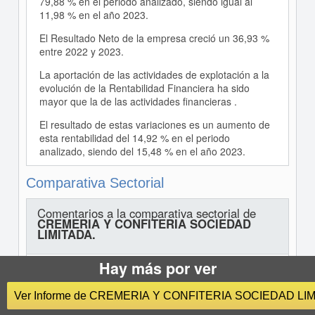
79,88 % en el periodo analizado, siendo igual al
11,98 % en el año 2023.
El Resultado Neto de la empresa creció un 36,93 %
entre 2022 y 2023.
La aportación de las actividades de explotación a la
evolución de la Rentabilidad Financiera ha sido
mayor que la de las actividades financieras .
El resultado de estas variaciones es un aumento de
esta rentabilidad del 14,92 % en el periodo
analizado, siendo del 15,48 % en el año 2023.
Comparativa Sectorial
Comentarios a la comparativa sectorial de
CREMERIA Y CONFITERIA SOCIEDAD
LIMITADA.
Hay más por ver
En comparación con su sector, el activo de la
empresa muestra una menor proporción de Activo
Ver Informe de CREMERIA Y CONFITERIA SOCIEDAD LIM
no corriente. En concreto, la diferencia con la media
del sector es de -31,53 %.