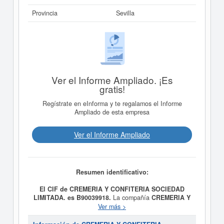
Provincia
Sevilla
Ver el Informe Ampliado. ¡Es
gratis!
Regístrate en eInforma y te regalamos el Informe
Ampliado de esta empresa
Ver el Informe Ampliado
Resumen identificativo:
El CIF de CREMERIA Y CONFITERIA SOCIEDAD
LIMITADA. es B90039918.
La compañía
CREMERIA Y
CONFITERIA SOCIEDAD LIMITADA.
fue fundada el
Ver más >
día 13/12/2012 teniendo como meta social 1.
Construcción, instalaciones y mantenimiento. 2.