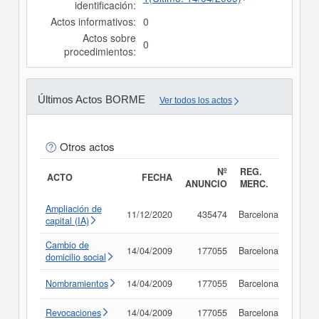
identificación:
Actos informativos:
0
Actos sobre
0
procedimientos:
Últimos Actos BORME
Ver todos los actos
Otros actos
Nº
REG.
ACTO
FECHA
ANUNCIO
MERC.
Ampliación de
11/12/2020
435474
Barcelona
Consu
capital (IA)
Cambio de
14/04/2009
177055
Barcelona
Consu
domicilio social
Nombramientos
14/04/2009
177055
Barcelona
Consu
Revocaciones
14/04/2009
177055
Barcelona
Consu