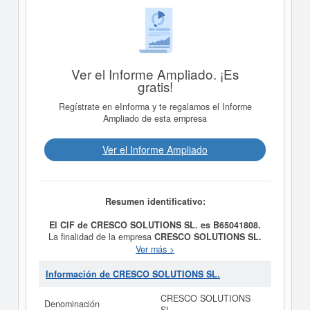
Ver el Informe Ampliado. ¡Es
gratis!
Regístrate en eInforma y te regalamos el Informe
Ampliado de esta empresa
Ver el Informe Ampliado
Resumen identificativo:
El CIF de CRESCO SOLUTIONS SL. es B65041808.
La finalidad de la empresa
CRESCO SOLUTIONS SL.
es ADQUISICION, ENAJENACION, ADMINISTRACION,
Ver más >
EXPLOTACION POR CUALQUIER TITULO DE
VIVIENDAS, EDIFICIOS, LOCALES, NAVES
Información de CRESCO SOLUTIONS SL.
INDUSTRIALES, SOLARES, TERRENOS Y DEMAS
BIENES INMUEBLES, REFORMA DE LOS MISMOS.
CRESCO SOLUTIONS
Denominación
ETC. y fue constituida el 05/02/2009. Se clasifica en el