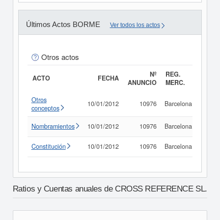
Últimos Actos BORME
Ver todos los actos
Otros actos
Nº
REG.
ACTO
FECHA
ANUNCIO
MERC.
Otros
10/01/2012
10976
Barcelona
Consu
conceptos
Nombramientos
10/01/2012
10976
Barcelona
Consu
Constitución
10/01/2012
10976
Barcelona
Consu
Ratios y Cuentas anuales de CROSS REFERENCE SL.