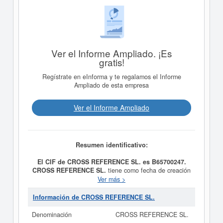
Ver el Informe Ampliado. ¡Es
gratis!
Regístrate en eInforma y te regalamos el Informe
Ampliado de esta empresa
Ver el Informe Ampliado
Resumen identificativo:
El CIF de CROSS REFERENCE SL. es B65700247.
CROSS REFERENCE SL.
tiene como fecha de creación
el día 22/12/2011 y su meta es LA INTERMEDIACION
Ver más >
EN LA PRESTACION DE SERVICIOS DE
ASESORAMIENTO Y DE SERVICIOS TECNICOS DE
Información de CROSS REFERENCE SL.
PERSONAS INDIVIDUALES Y JURIDICAS,
NACIONALES O EXTRANJERAS, EN MATERIAS
Denominación
CROSS REFERENCE SL.
ECONOMICA, FINANCIERAS, COMERCIALES, ETC.