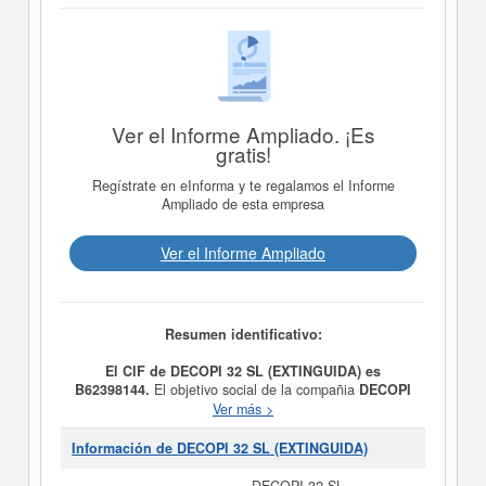
Ver el Informe Ampliado. ¡Es
gratis!
Regístrate en eInforma y te regalamos el Informe
Ampliado de esta empresa
Ver el Informe Ampliado
Resumen identificativo:
El CIF de DECOPI 32 SL (EXTINGUIDA) es
B62398144.
El objetivo social de la compañia
DECOPI
32 SL (EXTINGUIDA)
es LA PRESTACION DE
Ver más >
SERVICIOS DE CONSULTORIA DE GESTION
INMOBILIARIA, EN ESPECIAL EL DESARROLLO Y
Información de DECOPI 32 SL (EXTINGUIDA)
COORDINACION DE PROYECTOS INMOBILIARIO, SU
GESTION, ASESORAMIENTO URBANISTICO EN TODA