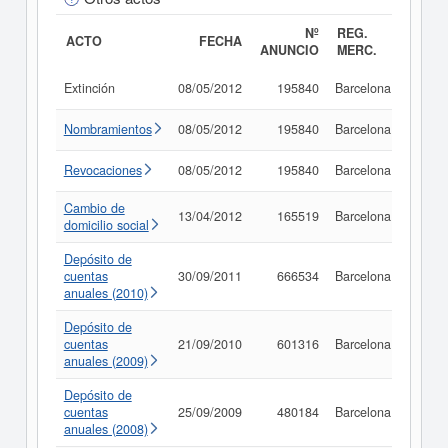
Nº
REG.
ACTO
FECHA
ANUNCIO
MERC.
Extinción
08/05/2012
195840
Barcelona
Consu
Nombramientos
08/05/2012
195840
Barcelona
Consu
Revocaciones
08/05/2012
195840
Barcelona
Consu
Cambio de
13/04/2012
165519
Barcelona
Consu
domicilio social
Depósito de
cuentas
30/09/2011
666534
Barcelona
Consu
anuales (2010)
Depósito de
cuentas
21/09/2010
601316
Barcelona
Consu
anuales (2009)
Depósito de
cuentas
25/09/2009
480184
Barcelona
Consu
anuales (2008)