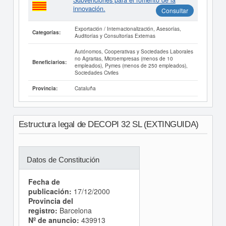
Subvenciones para el fomento de la
innovación.
Consultar
Exportación / Internacionalización, Asesorías,
Categorías:
Auditorías y Consultorías Externas
Autónomos, Cooperativas y Sociedades Laborales
no Agrarias, Microempresas (menos de 10
Beneficiarios:
empleados), Pymes (menos de 250 empleados),
Sociedades Civiles
Cataluña
Provincia:
Estructura legal de DECOPI 32 SL (EXTINGUIDA)
Datos de Constitución
Fecha de
publicación:
17/12/2000
Provincia del
registro:
Barcelona
Nº de anuncio:
439913