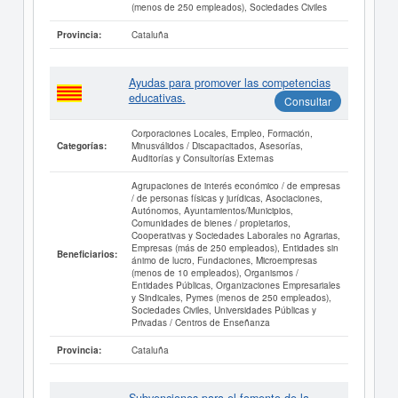
(menos de 250 empleados), Sociedades Civiles
Cataluña
Provincia:
Ayudas para promover las competencias
educativas.
Consultar
Corporaciones Locales, Empleo, Formación,
Minusválidos / Discapacitados, Asesorías,
Categorías:
Auditorías y Consultorías Externas
Agrupaciones de interés económico / de empresas
/ de personas físicas y jurídicas, Asociaciones,
Autónomos, Ayuntamientos/Municipios,
Comunidades de bienes / propietarios,
Cooperativas y Sociedades Laborales no Agrarias,
Empresas (más de 250 empleados), Entidades sin
Beneficiarios:
ánimo de lucro, Fundaciones, Microempresas
(menos de 10 empleados), Organismos /
Entidades Públicas, Organizaciones Empresariales
y Sindicales, Pymes (menos de 250 empleados),
Sociedades Civiles, Universidades Públicas y
Privadas / Centros de Enseñanza
Cataluña
Provincia: