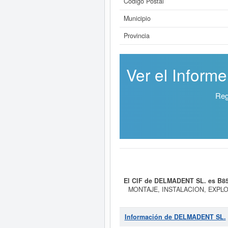
Código Postal
Municipio
Provincia
Ver el Inform
Reg
El CIF de DELMADENT SL. es B8
MONTAJE, INSTALACION, EXPL
ESTETICA Y DE CUALQUIER OTRA E
número SIC asociado para
DELMA
consultas de 66. Para informa
Información de DELMADENT SL.
aproximado de 0 a 3.100 €. E