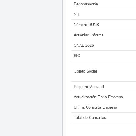
Denominación
Si está interesado en conocer 
SL. y consultar l
NIF
Número DUNS
Actividad Informa
CNAE 2025
SIC
Objeto Social
Registro Mercantil
Actualización Ficha Empresa
Última Consulta Empresa
Total de Consultas