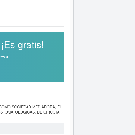
Es gratis!
resa
vo de COMO SOCIEDAD MEDIADORA, EL
ESTOMATOLOGICAS, DE CIRUGIA
- Actividades hospitalarias. El
20/09/2021, acumulando un total de
 Esta empresa tiene un capital
ublicado hasta ahora 3 actos.