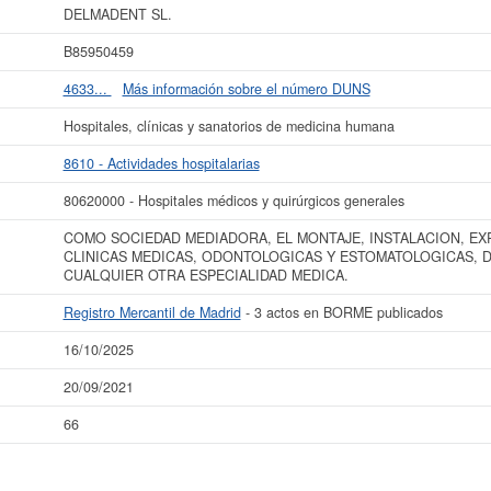
DELMADENT SL.
más datos de la empresa DELMADENT SL. puede
acceder inmediatamente a este 
os resultados de sus años de actividad, así como los balances y cuentas de resul
B85950459
La última actualización del informe de empresa se ha realizado el 16/10/2025.
4633...
Más información sobre el número DUNS
Hospitales, clínicas y sanatorios de medicina humana
8610 - Actividades hospitalarias
80620000 - Hospitales médicos y quirúrgicos generales
COMO SOCIEDAD MEDIADORA, EL MONTAJE, INSTALACION, EX
CLINICAS MEDICAS, ODONTOLOGICAS Y ESTOMATOLOGICAS, D
CUALQUIER OTRA ESPECIALIDAD MEDICA.
Registro Mercantil de Madrid
- 3 actos en BORME publicados
16/10/2025
20/09/2021
66