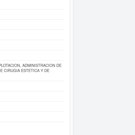
Informe ampliado
de DELMADENT
tados disponibles.
PLOTACION, ADMINISTRACION DE
E CIRUGIA ESTETICA Y DE