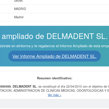
28046
MADRID
Madrid
e ampliado de DELMADENT SL. ¡
ístrate en eInforma y te regalamos el Informe Ampliado de esta emp
Ver Informe Ampliado de DELMADENT SL.
Resumen identificativo:
5950459.
DELMADENT SL.
se constituyó el día 22/04/2010 con el objeti
OTACION, ADMINISTRACION DE CLINICAS MEDICAS, ODONTOLOGICAS Y 
SPECIALIDAD MEDICA.. El CNAE al que está incluida esta empresa es 8610 
Ver más >
DENT SL.
es el 80620000. La empresa
DELMADENT SL.
se ha consultado el 
se a qué subvenciones puede aspirar esta empresa puede realizarlo aquí mismo.
l Registro Mercantil tiene registrada esta empresa en Madrid y el BORME ha p