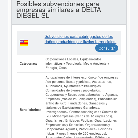
Posibles subvenciones para
empresas similares a DELTA
DIESEL SL
Subvenciones para cubrir gastos de los
daños producidos por lluvias torrenciales.
Consultar
Corporaciones Locales, Equipamientos
informáticos y Tecnología, Medio Ambiente y
Categorías:
Energía, Otras
Agrupaciones de interés económico / de empresas
/ de personas físicas y jurídicas, Asociaciones,
Autónomos, Ayuntamientos/Municipios,
Comunidades de bienes / propietarios,
Cooperativas y Sociedades Laborales no Agrarias,
Empresas (más de 250 empleados), Entidades sin
ánimo de lucro, Fundaciones, Ganaderos y
titulares de Explotaciones Ganaderas,
Beneficiarios:
Investigadores / Centros tecnológicos / Centros de
I+D, Microempresas (menos de 10 empleados),
Organismos / Entidades Públicas, Organizaciones
Empresariales y Sindicales, Organizaciones y
Cooperativas Agrarias, Particulares / Personas
físicas, Pymes (menos de 250 empleados),
Sociedades Civiles, Universidades Públicas y