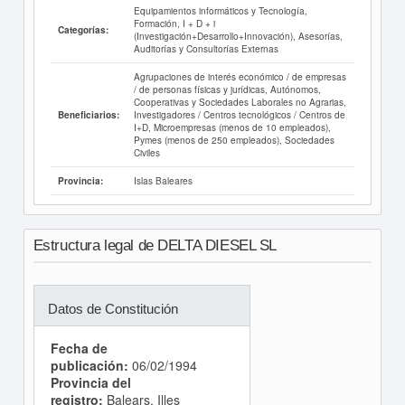
Equipamientos informáticos y Tecnología,
Formación, I + D + i
Categorías:
(Investigación+Desarrollo+Innovación), Asesorías,
Auditorías y Consultorías Externas
Agrupaciones de interés económico / de empresas
/ de personas físicas y jurídicas, Autónomos,
Cooperativas y Sociedades Laborales no Agrarias,
Investigadores / Centros tecnológicos / Centros de
Beneficiarios:
I+D, Microempresas (menos de 10 empleados),
Pymes (menos de 250 empleados), Sociedades
Civiles
Islas Baleares
Provincia:
Estructura legal de DELTA DIESEL SL
Datos de Constitución
Fecha de
publicación:
06/02/1994
Provincia del
registro:
Balears, Illes