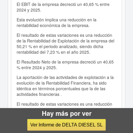
El EBIT de la empresa decreció un 40,65 % entre
2024 y 2025.
Esta evolución implica una reducción en la
rentabilidad económica de la empresa.
El resultado de estas variaciones es una reducción
de la Rentabilidad de Explotación de la empresa del
50,21 % en el periodo analizado, siendo dicha
rentabilidad del 7,23 % en el año 2025.
El Resultado Neto de la empresa decreció un 40,65
% entre 2024 y 2025.
La aportación de las actividades de explotación a la
evolución de la Rentabilidad Financiera, ha sido
idéntica en términos porcentuales que la de las
actividades financieras .
El resultado de estas variaciones es una reducción
de esta rentabilidad del 44,84 % en el periodo
Hay más por ver
analizado, siendo igual a 7,05 % en el año 2025.
Ver Informe de DELTA DIESEL SL
La cifra de ventas de la empresa creció un 22,75 %
entre 2023 y 2024.