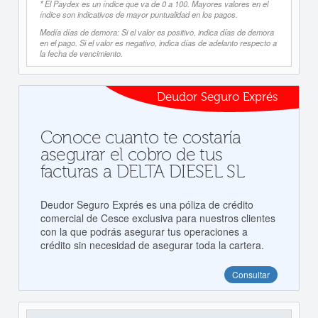
* El Paydex es un índice que va de 0 a 100. Mayores valores en el
índice son indicativos de mayor puntualidad en los pagos.
Medía días de demora: Si el valor es positivo, indica días de demora
en el pago. Si el valor es negativo, indica días de adelanto respecto a
la fecha de vencimiento.
Deudor Seguro Exprés
Conoce cuanto te costaría
asegurar el cobro de tus
facturas a DELTA DIESEL SL
Deudor Seguro Exprés es una póliza de crédito
comercial de Cesce exclusiva para nuestros clientes
con la que podrás asegurar tus operaciones a
crédito sin necesidad de asegurar toda la cartera.
Consultar