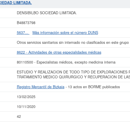
2020. En esta página puede consultar además las subvenciones a las que puede
CIEDAD LIMITADA.
l de 0 a 3.100 €. Adscrita en el Registro Mercantil de Bizkaia, tienen publica
DENSIBILBO SOCIEDAD LIMITADA.
ás datos de la empresa DENSIBILBO SOCIEDAD LIMITADA. puede
acceder inmed
 consultar los resultados de sus años de actividad, así como los balances y
B48873798
La última actualización del informe de empresa se ha realizado el 13/02/2025.
5637...
Más información sobre el número DUNS
Otros servicios sanitarios sin internado no clasificados en este grupo
8622 - Actividades de otras especialidades médicas
80110500 - Especialistas médicos, excepto medicina interna
ESTUDIO Y REALIZACION DE TODO TIPO DE EXPLORACIONES 
TRATAMIENTO MEDICO QUIRURGICO Y RECUPERACION DE LA
Registro Mercantil de Bizkaia
- 13 actos en BORME publicados
13/02/2025
10/11/2020
42