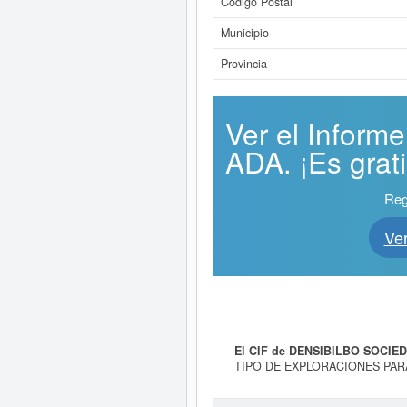
Código Postal
Municipio
Provincia
Ver el Infor
ADA. ¡Es grati
Reg
Ve
El CIF de DENSIBILBO SOCIED
TIPO DE EXPLORACIONES PAR
teniendo como fecha de su constit
SIC correspondiente a la empresa