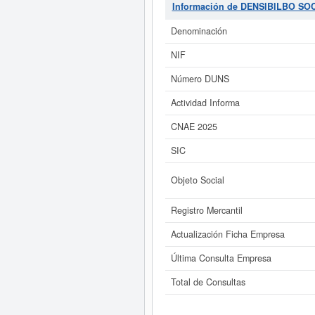
última consulta ha sido el 10/11/
Información de DENSIBILBO SO
tiene un rango de capita
Denominación
Si está interesado en conocer m
de DENSIBILBO SOCIEDAD LIMITADA. y
NIF
Número DUNS
Actividad Informa
CNAE 2025
SIC
Objeto Social
Registro Mercantil
Actualización Ficha Empresa
Última Consulta Empresa
Total de Consultas