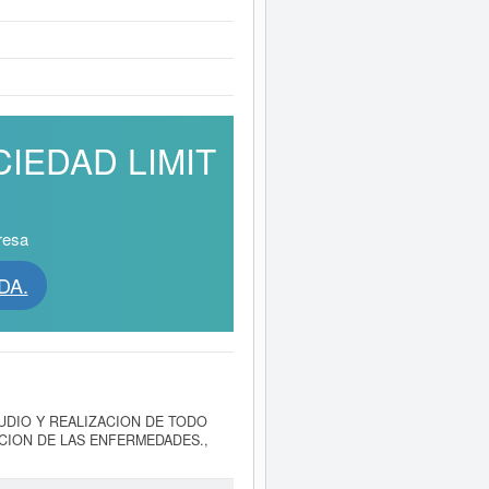
OCIEDAD LIMIT
resa
DA.
 ESTUDIO Y REALIZACION DE TODO
CION DE LAS ENFERMEDADES.,
ecialidades médicas. El número del
e ha consultado un total de 42. La