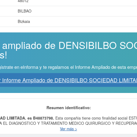
48012
BILBAO
Bizkaia
me ampliado de DENSIBILBO S
s!
ístrate en eInforma y te regalamos el Informe Ampliado de esta emp
r Informe Ampliado de DENSIBILBO SOCIEDAD LIMITA
Resumen identificativo:
AD LIMITADA. es B48873798.
Esta compañia tiene como finalidad social
A EL DIAGNOSTICO Y TRATAMIENTO MEDICO QUIRURGICO Y RECUPERA
ución el día 10/01/1997. El CNAE que tiene es 8622 - Actividades de otras esp
Ver más >
DENSIBILBO SOCIEDAD LIMITADA.
es el 80110500. Esta ficha de empresa s