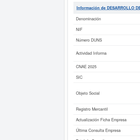
Su CNAE correspondiente es 4321
MANTENIMIENTO SL
son 17310000
Información de DESARROLLO D
Esta empresa y las similares de s
capital social de la empresa se e
Denominación
NIF
Si está interesado en conoce
este Informe ampliado
de DESARROL
Número DUNS
Actividad Informa
CNAE 2025
SIC
Objeto Social
Registro Mercantil
Actualización Ficha Empresa
Última Consulta Empresa