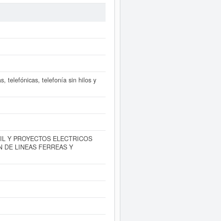
SARROLLO DE PROYECTOS Y
 Acumula un total de 22 consultas.
cer la consulta en esta página. El
ANTENIMIENTO SL
está dada de
.
L puede
acceder inmediatamente a
años de actividad, así como los
, telefónicas, telefonía sin hilos y
IL Y PROYECTOS ELECTRICOS
N DE LINEAS FERREAS Y