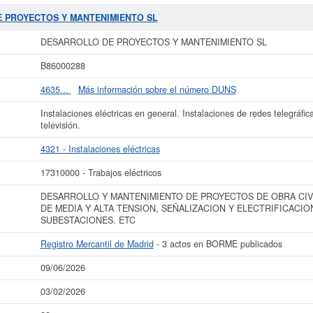
 - Instalaciones eléctricas. Los digitos correspondientes al número SIC de
DE
. La consulta más reciente de la ficha de esta empresa ha sido el 03/02/2026.
E PROYECTOS Y MANTENIMIENTO SL
u sector pueden pedir algunas subvenciones. Si desea saber cuales son puede ha
ncuentra dentro del rango de 0 a 3.100 €.
DESARROLLO DE PROYECTOS Y M
DESARROLLO DE PROYECTOS Y MANTENIMIENTO SL
alta en el Registro Mercantil de Madrid y tiene 3 actos publicados en el BORME
B86000288
r más datos de la empresa DESARROLLO DE PROYECTOS Y MANTENIMIENTO S
LO DE PROYECTOS Y MANTENIMIENTO SL y consultar los resultados de sus 
4635...
Más información sobre el número DUNS
balances y cuentas de resultados disponibles.
Instalaciones eléctricas en general. Instalaciones de redes telegráficas
La última actualización del informe de empresa se ha realizado el 09/06/2026.
televisión.
4321 - Instalaciones eléctricas
17310000 - Trabajos eléctricos
DESARROLLO Y MANTENIMIENTO DE PROYECTOS DE OBRA CIV
DE MEDIA Y ALTA TENSION, SEÑALIZACION Y ELECTRIFICACIO
SUBESTACIONES. ETC
Registro Mercantil de Madrid
- 3 actos en BORME publicados
09/06/2026
03/02/2026