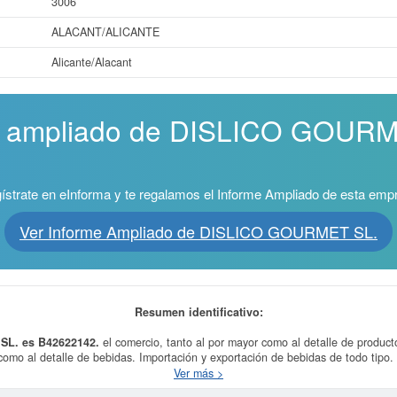
3006
ALACANT/ALICANTE
Alicante/Alacant
me ampliado de DISLICO GOURM
ístrate en eInforma y te regalamos el Informe Ampliado de esta emp
Ver Informe Ampliado de DISLICO GOURMET SL.
Resumen identificativo:
SL. es B42622142.
el comercio, tanto al por mayor como al detalle de product
omo al detalle de bebidas. Importación y exportación de bebidas de todo tipo. 
opósito final de la empresa
DISLICO GOURMET SL.
, dada de alta el día 16/
Ver más >
specializado, de productos alimenticios, bebidas y tabaco. Los digitos corresp