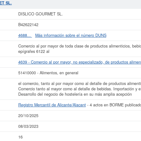
onsulta más reciente de la ficha de esta empresa ha sido el 08/03/2023. Acum
ET SL.
r pueden pedir algunas subvenciones. Si desea saber cuales son puede hacer la
ra dentro del rango de 3.100 a 60.000 €.
DISLICO GOURMET SL.
está dada de
DISLICO GOURMET SL.
Alicante/Alacant y tiene 4 actos publicados en el BORME.
B42622142
ás datos de la empresa DISLICO GOURMET SL. puede
acceder inmediatamente a
 los resultados de sus años de actividad, así como los balances y cuentas de
4688...
Más información sobre el número DUNS
La última actualización del informe de empresa se ha realizado el 20/10/2025.
Comercio al por mayor de toda clase de productos alimenticios, bebi
epígrafes 6122 al
4639 - Comercio al por mayor, no especializado, de productos alimen
51410000 - Alimentos, en general
el comercio, tanto al por mayor como al detalle de productos aliment
Comercio tanto al mayor como al detalle de bebidas. Importación y e
Desarrollo del negocio de hostelería en su más amplia acepción
Registro Mercantil de Alicante/Alacant
- 4 actos en BORME publicad
20/10/2025
08/03/2023
16