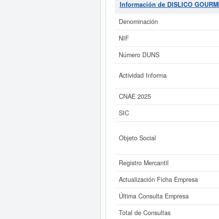
GOURMET SL.
son 51410000. La c
Información de DISLICO GOURM
empresa y las similares de su secto
social de la empresa se encuent
Denominación
NIF
Si está interesado en conocer m
GOURMET SL. y consultar
Número DUNS
Actividad Informa
CNAE 2025
SIC
Objeto Social
Registro Mercantil
Actualización Ficha Empresa
Última Consulta Empresa
Total de Consultas