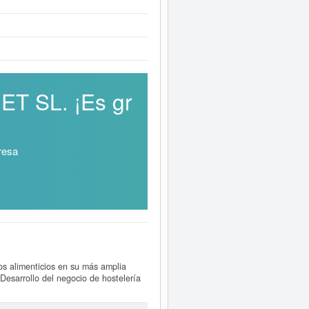
ET SL. ¡Es gr
resa
os alimenticios en su más amplia
Desarrollo del negocio de hostelería
01/2019. Su CNAE correspondiente es
ondientes al número SIC de
DISLICO