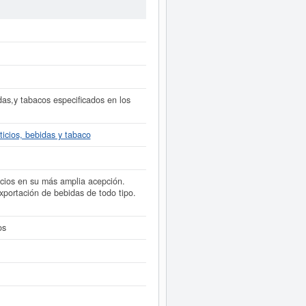
ula un total de 16 consultas. Esta
 consulta en esta página. El capital
 alta en el Registro Mercantil de
 este Informe ampliado
de DISLICO
 resultados disponibles.
das,y tabacos especificados en los
ticios, bebidas y tabaco
icios en su más amplia acepción.
xportación de bebidas de todo tipo.
os