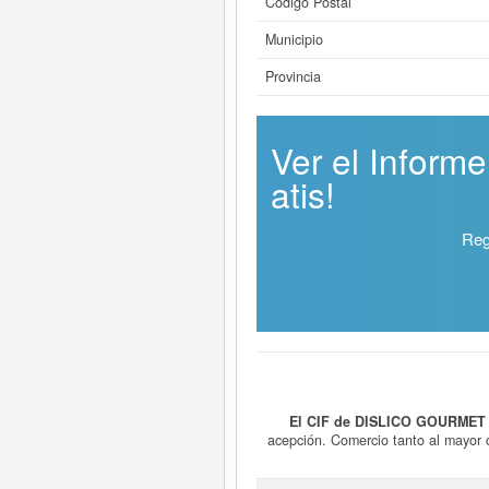
Código Postal
Municipio
Provincia
Ver el Infor
atis!
Reg
El CIF de DISLICO GOURMET 
acepción. Comercio tanto al mayor c
en su más amplia acepción es el pr
4639 - Comercio al por mayor, no e