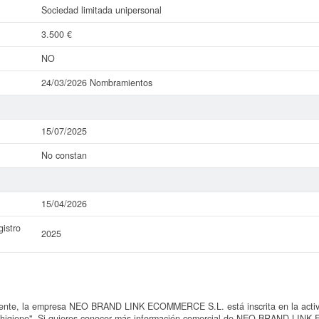
Sociedad limitada unipersonal
3.500 €
NO
24/03/2026 Nombramientos
15/07/2025
No constan
15/04/2026
istro
2025
nte, la empresa NEO BRAND LINK ECOMMERCE S.L. está inscrita en la activi
 higiene". Si quieres conocer más información comercial de NEO BRAND LINK