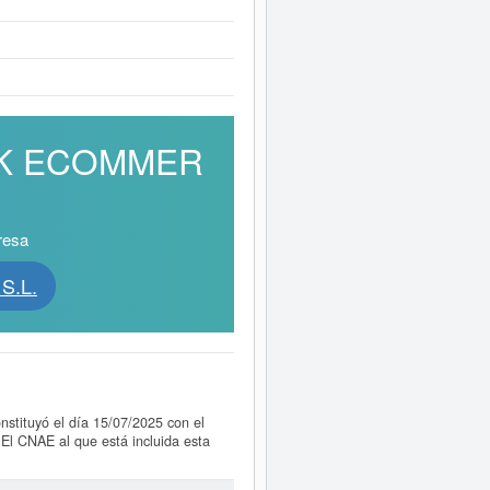
INK ECOMMER
resa
S.L.
nstituyó el día 15/07/2025 con el
NAE al que está incluida esta
O BRAND LINK ECOMMERCE S.L.
 un total de consultas de 6. Para