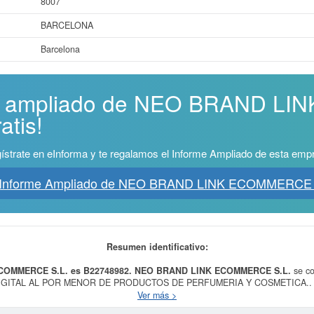
8007
BARCELONA
Barcelona
rme ampliado de NEO BRAND L
atis!
ístrate en eInforma y te regalamos el Informe Ampliado de esta emp
 Informe Ampliado de NEO BRAND LINK ECOMMERCE 
Resumen identificativo:
COMMERCE S.L. es B22748982.
NEO BRAND LINK ECOMMERCE S.L.
se co
DIGITAL AL POR MENOR DE PRODUCTOS DE PERFUMERIA Y COSMETICA.. El C
 menor de productos de cosmética e higiene. El número SIC asociado para
NE
Ver más >
 BRAND LINK ECOMMERCE S.L.
se ha consultado el 07/04/2026, acumulando