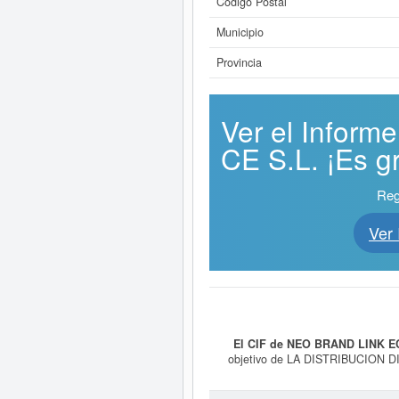
Código Postal
Municipio
Provincia
Ver el Info
CE S.L. ¡Es gr
Reg
Ver
El CIF de NEO BRAND LINK E
objetivo de LA DISTRIBUCION 
empresa es 4775 - Comercio al por
es el 59991300. La empresa
NEO