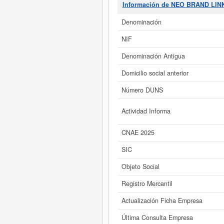
informase a qué subvenciones pued
Información de NEO BRAND LI
€. El Registro Mer
Denominación
Si está interesado en conocer m
de NEO BRAND LINK ECOMMERCE 
NIF
Denominación Antigua
Domicilio social anterior
Número DUNS
Actividad Informa
CNAE 2025
SIC
Objeto Social
Registro Mercantil
Actualización Ficha Empresa
Última Consulta Empresa