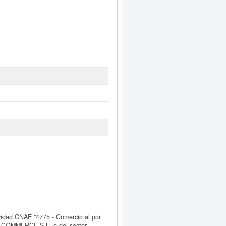
dad CNAE "4775 - Comercio al por
 ECOMMERCE S.L. o del sector,