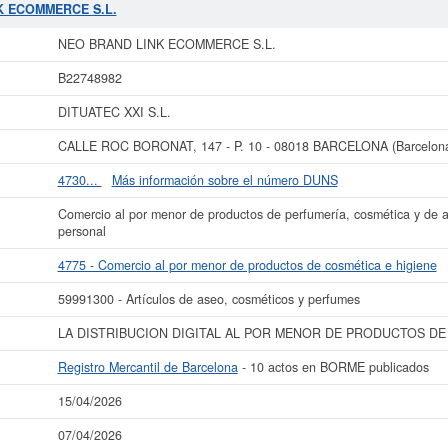
e aspirar esta empresa puede realizarlo aquí mismo. Esta empresa tiene un ca
NK ECOMMERCE S.L.
cantil tiene registrada esta empresa en Barcelona y el BORME ha publicado ha
NEO BRAND LINK ECOMMERCE S.L.
ás datos de la empresa NEO BRAND LINK ECOMMERCE S.L. puede
acceder inme
S.L. y consultar los resultados de sus años de actividad, así como los bal
B22748982
disponibles.
DITUATEC XXI S.L.
La última actualización del informe de empresa se ha realizado el 15/04/2026.
CALLE ROC BORONAT, 147 - P. 10 - 08018 BARCELONA (Barcelon
4730...
Más información sobre el número DUNS
Comercio al por menor de productos de perfumería, cosmética y de ar
personal
4775 - Comercio al por menor de productos de cosmética e higiene
59991300 - Artículos de aseo, cosméticos y perfumes
LA DISTRIBUCION DIGITAL AL POR MENOR DE PRODUCTOS DE
Registro Mercantil de Barcelona
- 10 actos en BORME publicados
15/04/2026
07/04/2026