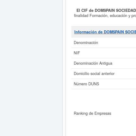
El CIF de DOMSPAIN SOCIEDAD
finalidad Formación, educación y pro
y actividades editoriales. Turismo 
Otra educación n.c.o.p.. La activi
personal compuesto por
DOMSPA
Información de DOMSPAIN SOCI
consultas. Su última consulta se h
misma página. El rango del capital
Denominación
NIF
Si está interesado en conocer m
DOMSPAIN SOCIEDAD LIMITADA. y c
Denominación Antigua
Domicilio social anterior
Número DUNS
Ranking de Empresas