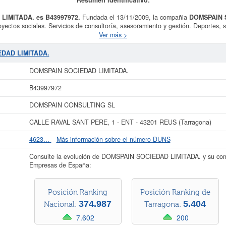
 LIMITADA. es B43997972.
Fundada el 13/11/2009, la compañia
DOMSPAIN 
yectos sociales. Servicios de consultoría, asesoramiento y gestión. Deportes, s
y actividades recreativas. Traducción e interpretación. Servicios de recursos h
Ver más >
dad de la clasificación del Sistema Internacional de Clasificación de empresas
IN SOCIEDAD LIMITADA.
es de un total de 9.
DOMSPAIN SOCIEDAD LIMI
EDAD LIMITADA.
a producido el 05/08/2026. Puede consultar las posibles subvenciones para est
 social es de 0 a 3.100 €. El BORME ha publicado 15 de esta empresa y esta reg
DOMSPAIN SOCIEDAD LIMITADA.
Tarragona.
B43997972
ás datos de la empresa DOMSPAIN SOCIEDAD LIMITADA. puede
acceder inmedia
onsultar los resultados de sus años de actividad, así como los balances y cu
DOMSPAIN CONSULTING SL
La última actualización del informe de empresa se ha realizado el 05/08/2026.
CALLE RAVAL SANT PERE, 1 - ENT - 43201 REUS (Tarragona)
4623...
Más información sobre el número DUNS
Consulte la evolución de DOMSPAIN SOCIEDAD LIMITADA. y su com
Empresas de España:
Posición Ranking
Posición Ranking de
374.987
5.404
Nacional:
Tarragona:
7.602
200