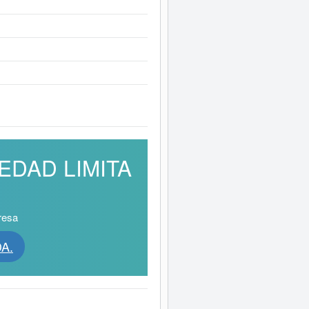
IEDAD LIMITA
resa
A.