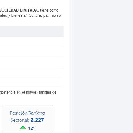
SOCIEDAD LIMITADA.
tiene como
alud y bienestar. Cultura, patrimonio
umanos.. Su categoría CNAE es 8559 -
 corresponde al número 82990000. El
TADA.
cuenta con un total de 206
a empresa y otras similares en esta
istrada en el Registro Mercantil de
tamente a este Informe ampliado
de
entas de resultados disponibles.
petencia en el mayor Ranking de
Posición Ranking
2.227
Sectorial:
121