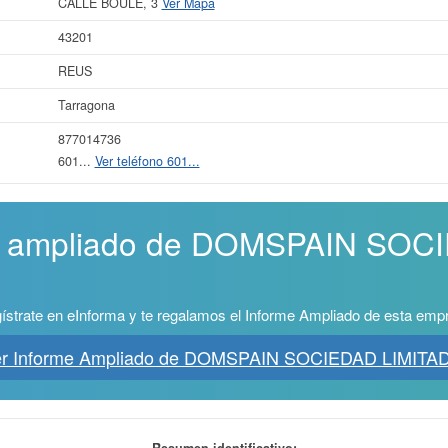
CALLE BOULE, 3
Ver Mapa
43201
REUS
Tarragona
877014736
601...
Ver teléfono 601...
me ampliado de DOMSPAIN SOC
!
ístrate en eInforma y te regalamos el Informe Ampliado de esta emp
er Informe Ampliado de DOMSPAIN SOCIEDAD LIMITAD
Resumen identificativo: