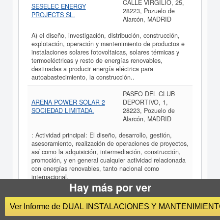
CALLE VIRGILIO, 25,
SESELEC ENERGY
28223, Pozuelo de
PROJECTS SL.
Alarcón, MADRID
A) el diseño, investigación, distribución, construcción,
explotación, operación y mantenimiento de productos e
instalaciones solares fotovoltaicas, solares térmicas y
termoeléctricas y resto de energías renovables,
destinadas a producir energía eléctrica para
autoabastecimiento, la construcción..
PASEO DEL CLUB
ARENA POWER SOLAR 2
DEPORTIVO, 1,
SOCIEDAD LIMITADA.
28223, Pozuelo de
Alarcón, MADRID
: Actividad principal: El diseño, desarrollo, gestión,
asesoramiento, realización de operaciones de proyectos,
así como la adquisición, intermediación, construcción,
promoción, y en general cualquier actividad relacionada
con energías renovables, tanto nacional como
internacional,
Hay más por ver
CALLE MALAQUITA,
ECOPOWER SYSTEMS SL
41, 28224, Pozuelo de
(EXTINGUIDA)
Ver Informe de DUAL INSTALACIONES Y MANTENIMIEN
Alarcón, MADRID