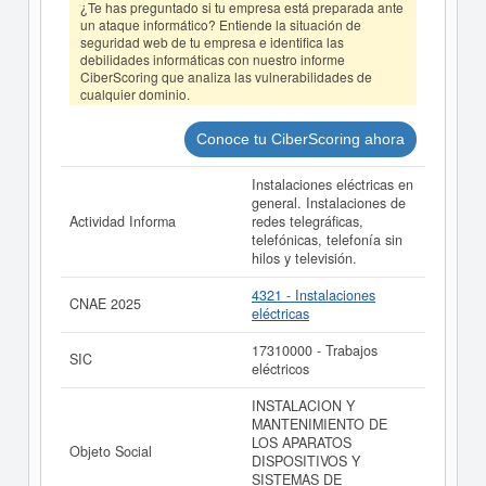
¿Te has preguntado si tu empresa está preparada ante
DUAL INSTALACIONES Y MANTENIMIENTOS SAU
un ataque informático? Entiende la situación de
(EXTINGUIDA) puede
acceder inmediatamente a este
seguridad web de tu empresa e identifica las
Informe ampliado
de DUAL INSTALACIONES Y
debilidades informáticas con nuestro informe
MANTENIMIENTOS SAU (EXTINGUIDA) y consultar los
CiberScoring que analiza las vulnerabilidades de
resultados de sus años de actividad, así como los
cualquier dominio.
balances y cuentas de resultados disponibles.
La última actualización del informe de empresa se ha
Conoce tu CiberScoring ahora
realizado el 16/10/2025.
Instalaciones eléctricas en
general. Instalaciones de
Actividad Informa
redes telegráficas,
telefónicas, telefonía sin
hilos y televisión.
4321 - Instalaciones
CNAE 2025
eléctricas
17310000 - Trabajos
SIC
eléctricos
INSTALACION Y
MANTENIMIENTO DE
LOS APARATOS
Objeto Social
DISPOSITIVOS Y
SISTEMAS DE