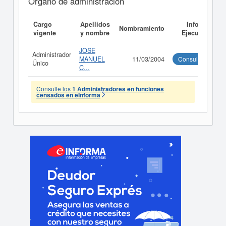
Órgano de administración
Cargo
Apellidos
Informe
Nombramiento
vigente
y nombre
Ejecutivo
JOSE
Administrador
MANUEL
11/03/2004
Consultar
Único
C...
Consulte los
1 Administradores en funciones
censados en eInforma