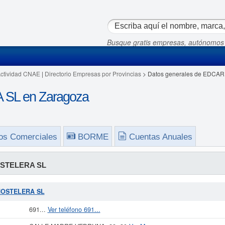
Busque gratis empresas, autónomos
Actividad CNAE
|
Directorio Empresas por Provincias
> Datos generales de EDCA
L en Zaragoza
os Comerciales
BORME
Cuentas Anuales
STELERA SL
 HOSTELERA SL
691...
Ver teléfono 691...