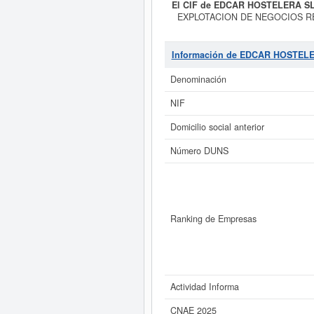
El CIF de EDCAR HOSTELERA SL
EXPLOTACION DE NEGOCIOS R
LAS DISCOTECAS.. Esta empresa
encuentra dentro de la clasificac
total de 90 veces, donde la últim
Información de EDCAR HOSTEL
empresa. El capital aproximado d
Denominación
Si está interesado en conocer 
NIF
HOSTELERA SL y consulta
Domicilio social anterior
Número DUNS
Ranking de Empresas
Actividad Informa
CNAE 2025