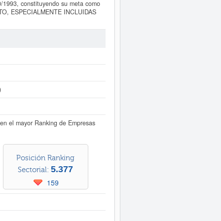
0/1993, constituyendo su meta como
O, ESPECIALMENTE INCLUIDAS
as.
EDCAR HOSTELERA SL
se
 1. Se ha consultado esta ficha un
subvenciones puede solicitar esta
tá inscrita en el Registro Mercantil
a este Informe ampliado
de EDCAR
 resultados disponibles.
)
en el mayor Ranking de Empresas
Posición Ranking
5.377
Sectorial:
159