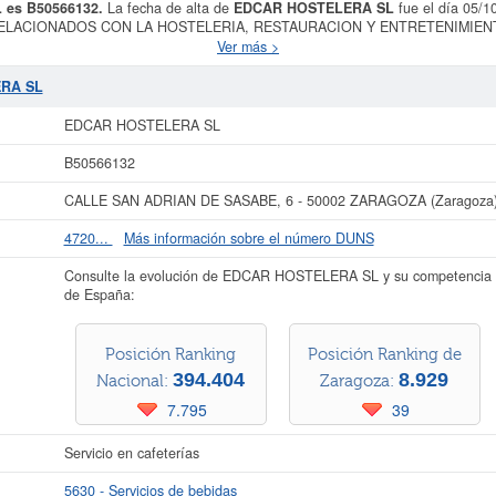
 es B50566132.
La fecha de alta de
EDCAR HOSTELERA SL
fue el día 05/1
ELACIONADOS CON LA HOSTELERIA, RESTAURACION Y ENTRETENIMIENT
 está clasificada dentro del CNAE en la categoría 5630 - Servicios de bebid
Ver más >
ión SIC con el número 58130000. El número de empleados de esta empresa es de
a consulta se ha producido el 18/06/2026. Aquí mismo puede informarse de qué 
ERA SL
e esta empresa es de 3.100 a 60.000 €. La empresa
EDCAR HOSTELERA SL
es
de Zaragoza y tiene en el BORME 27 actos.
EDCAR HOSTELERA SL
más datos de la empresa EDCAR HOSTELERA SL puede
acceder inmediatamente 
B50566132
r los resultados de sus años de actividad, así como los balances y cuentas de
CALLE SAN ADRIAN DE SASABE, 6 - 50002 ZARAGOZA (Zaragoza
La última actualización del informe de empresa se ha realizado el 09/06/2026.
4720...
Más información sobre el número DUNS
Consulte la evolución de EDCAR HOSTELERA SL y su competencia 
de España:
Posición Ranking
Posición Ranking de
394.404
8.929
Nacional:
Zaragoza:
7.795
39
Servicio en cafeterías
5630 - Servicios de bebidas