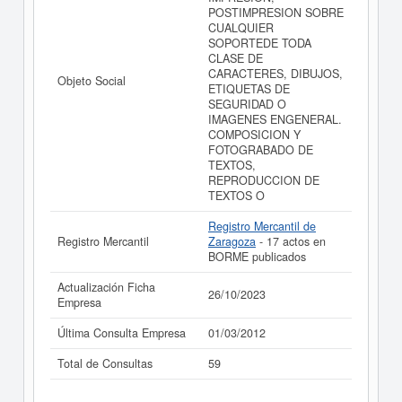
EDICIONES GRAFIWEB SLL (EXTINGUIDA) puede
POSTIMPRESION SOBRE
acceder inmediatamente a este Informe ampliado
de
CUALQUIER
EDICIONES GRAFIWEB SLL (EXTINGUIDA) y consultar
SOPORTEDE TODA
los resultados de sus años de actividad, así como los
CLASE DE
balances y cuentas de resultados disponibles.
CARACTERES, DIBUJOS,
Objeto Social
ETIQUETAS DE
La última actualización del informe de empresa se ha
SEGURIDAD O
realizado el 26/10/2023.
IMAGENES ENGENERAL.
COMPOSICION Y
FOTOGRABADO DE
TEXTOS,
REPRODUCCION DE
TEXTOS O
Registro Mercantil de
Registro Mercantil
Zaragoza
- 17 actos en
BORME publicados
Actualización Ficha
26/10/2023
Empresa
Última Consulta Empresa
01/03/2012
Total de Consultas
59