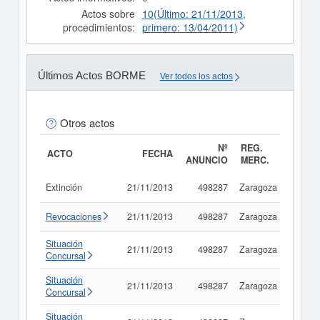
Actos sobre
10(Último: 21/11/2013,
procedimientos:
primero: 13/04/2011)
Últimos Actos BORME
Ver todos los actos
Otros actos
Nº
REG.
ACTO
FECHA
ANUNCIO
MERC.
Extinción
21/11/2013
498287
Zaragoza
Consu
Revocaciones
21/11/2013
498287
Zaragoza
Consu
Situación
21/11/2013
498287
Zaragoza
Consu
Concursal
Situación
21/11/2013
498287
Zaragoza
Consu
Concursal
Situación