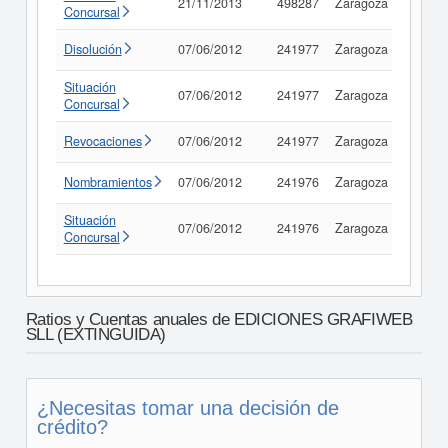
21/11/2013
498287
Zaragoza
Consu
Concursal
Disolución
07/06/2012
241977
Zaragoza
Consu
Situación
07/06/2012
241977
Zaragoza
Consu
Concursal
Revocaciones
07/06/2012
241977
Zaragoza
Consu
Nombramientos
07/06/2012
241976
Zaragoza
Consu
Situación
07/06/2012
241976
Zaragoza
Consu
Concursal
Ratios y Cuentas anuales de EDICIONES GRAFIWEB
SLL (EXTINGUIDA)
¿Necesitas tomar una decisión de
crédito?