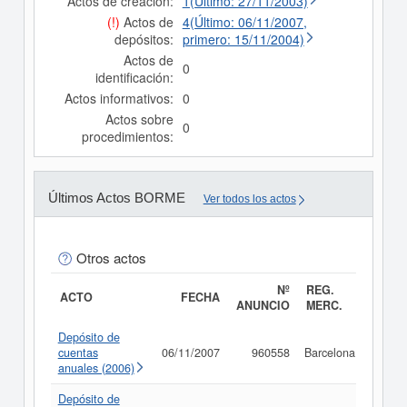
Actos de creación:
1(Último: 27/11/2003)
(!)
Actos de
4(Último: 06/11/2007,
depósitos:
primero: 15/11/2004)
Actos de
0
identificación:
Actos informativos:
0
Actos sobre
0
procedimientos:
Últimos Actos BORME
Ver todos los actos
Otros actos
Nº
REG.
ACTO
FECHA
ANUNCIO
MERC.
Depósito de
cuentas
06/11/2007
960558
Barcelona
Consu
anuales (2006)
Depósito de