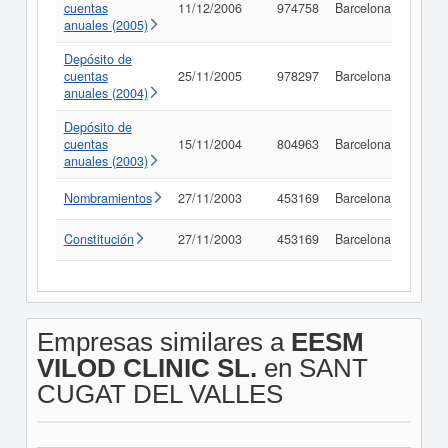
cuentas
11/12/2006
974758
Barcelona
Consu
anuales (2005)
Depósito de
cuentas
25/11/2005
978297
Barcelona
Consu
anuales (2004)
Depósito de
cuentas
15/11/2004
804963
Barcelona
Consu
anuales (2003)
Nombramientos
27/11/2003
453169
Barcelona
Consu
Constitución
27/11/2003
453169
Barcelona
Consu
Empresas similares a
EESM
VILOD CLINIC SL.
en SANT
CUGAT DEL VALLES