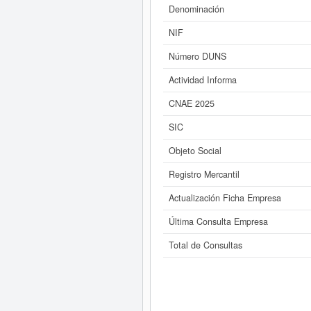
Denominación
Si está interesado en conocer m
S.L. y consultar l
NIF
Número DUNS
Actividad Informa
CNAE 2025
SIC
Objeto Social
Registro Mercantil
Actualización Ficha Empresa
Última Consulta Empresa
Total de Consultas