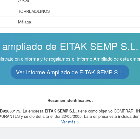
29620
TORREMOLINOS
Málaga
e ampliado de EITAK SEMP S.L. ¡
ístrate en eInforma y te regalamos el Informe Ampliado de esta emp
Ver Informe Ampliado de EITAK SEMP S.L.
Resumen identificativo:
s B92650175.
La empresa
EITAK SEMP S.L.
tiene como objetivo COMPRAR, 
TES y se dió del alta el día 23/05/2005. Esta empresa está incluida dent
stema Internacional de Clasificación de actividades empresariales, la empresa
E
Ver más >
esa ha sido consultada 3 veces, la última consulta se ha producido el 27/11/
ede solicitar esta empresa las demás que estén relacionadas. La empresa
EITA
. Esta empresa figura inscrita en el Registro Mercantil de Málaga y tiene 3 ac