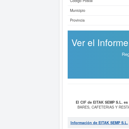
Código Postal
Municipio
Provincia
Ver el Inform
Reg
El CIF de EITAK SEMP S.L. e
BARES, CAFETERIAS Y RESTAURAN
Servicios de bebidas. Dentro del Si
SIC 58130000. Esta ficha de empr
consultar a qué subvenciones pu
Información de EITAK SEMP S.L.
aproximado de 0 a 3.100 €