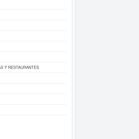
 Informe ampliado
de EITAK SEMP
ltados disponibles.
AS Y RESTAURANTES