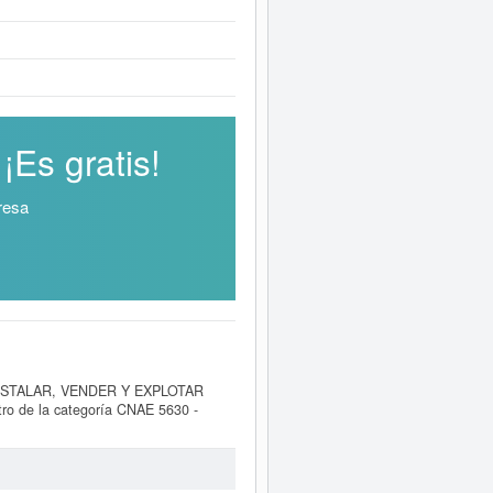
Es gratis!
resa
INSTALAR, VENDER Y EXPLOTAR
ro de la categoría CNAE 5630 -
ITAK SEMP S.L.
se encuentra en el
2008. En la presente página puede
K SEMP S.L.
tiene un patrimonio
tos inscritos en el BORME.