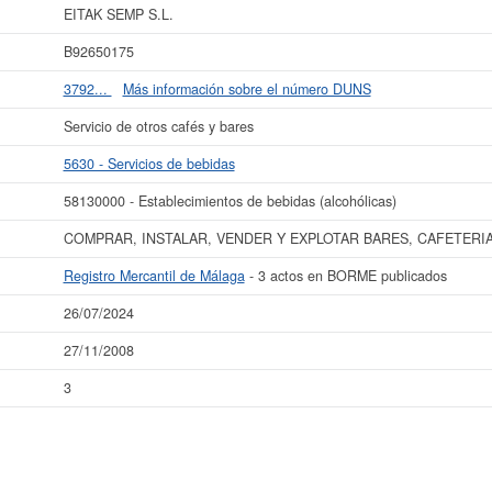
EITAK SEMP S.L.
ás datos de la empresa EITAK SEMP S.L. puede
acceder inmediatamente a este
os resultados de sus años de actividad, así como los balances y cuentas de resu
B92650175
La última actualización del informe de empresa se ha realizado el 26/07/2024.
3792...
Más información sobre el número DUNS
Servicio de otros cafés y bares
5630 - Servicios de bebidas
58130000 - Establecimientos de bebidas (alcohólicas)
COMPRAR, INSTALAR, VENDER Y EXPLOTAR BARES, CAFETERI
Registro Mercantil de Málaga
- 3 actos en BORME publicados
26/07/2024
27/11/2008
3