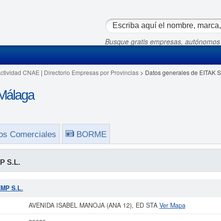
Busque gratis empresas, autónomos
Actividad CNAE
|
Directorio Empresas por Provincias
> Datos generales de EITAK 
Málaga
os Comerciales
BORME
 S.L.
EMP S.L.
AVENIDA ISABEL MANOJA (ANA 12), ED STA
Ver Mapa