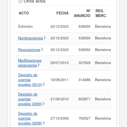
Otros actos
Nº
REG.
ACTO
FECHA
ANUNCIO
MERC.
Extinción
20/12/2023
539550
Barcelona
Consu
Nombramientos
20/12/2023
539550
Barcelona
Consu
Revocaciones
20/12/2023
539550
Barcelona
Consu
Modificaciones
29/07/2013
337629
Barcelona
Consu
estatutarias
Depósito de
cuentas
19/08/2011
314086
Barcelona
Consu
anuales (2010)
Depósito de
cuentas
21/09/2010
602871
Barcelona
Consu
anuales (2009)
Depósito de
cuentas
27/10/2009
760527
Barcelona
Consu
anuales (2008)