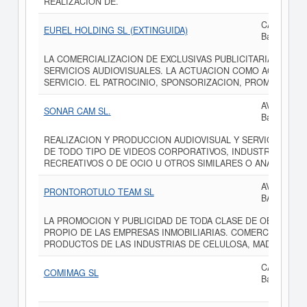
REALIZACION DE.
CALLE ROG
EUREL HOLDING SL (EXTINGUIDA)
Barcelona
LA COMERCIALIZACION DE EXCLUSIVAS PUBLICITARIAS, PRO
SERVICIOS AUDIOVISUALES. LA ACTUACION COMO AGENCIA 
SERVICIO. EL PATROCINIO, SPONSORIZACION, PROMOCION Y
AVENIDA D
SONAR CAM SL.
Barcelona
REALIZACION Y PRODUCCION AUDIOVISUAL Y SERVICIOS RE
DE TODO TIPO DE VIDEOS CORPORATIVOS, INDUSTRIALES, PU
RECREATIVOS O DE OCIO U OTROS SIMILARES O ANALOGOS,
AVENIDA SA
PRONTOROTULO TEAM SL
BARCELON
LA PROMOCION Y PUBLICIDAD DE TODA CLASE DE OBJETOS, 
PROPIO DE LAS EMPRESAS INMOBILIARIAS. COMERCIALIZACI
PRODUCTOS DE LAS INDUSTRIAS DE CELULOSA, MADERA, PAP
CALLE VIA 
COMIMAG SL
Barcelona