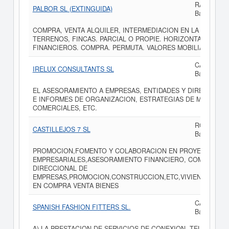
RAMBLA CA
PALBOR SL (EXTINGUIDA)
Barcelona
COMPRA, VENTA ALQUILER, INTERMEDIACION EN LA PARCELA
TERRENOS, FINCAS. PARCIAL O PROPIE. HORIZONTAL. EXL
FINANCIEROS. COMPRA. PERMUTA. VALORES MOBILIARIOS. PU
CALLE VIA
IRELUX CONSULTANTS SL
Barcelona
EL ASESORAMIENTO A EMPRESAS, ENTIDADES Y DIRECTIVOS,
E INFORMES DE ORGANIZACION, ESTRATEGIAS DE MARKETIN
COMERCIALES, ETC.
RONDA GEN
CASTILLEJOS 7 SL
Barcelona
PROMOCION,FOMENTO Y COLABORACION EN PROYECTOS
EMPRESARIALES,ASESORAMIENTO FINANCIERO, COMERCIAL
DIRECCIONAL DE
EMPRESAS,PROMOCION,CONSTRUCCION,ETC,VIVIENDAS,LOC
EN COMPRA VENTA BIENES
CALLE DIPU
SPANISH FASHION FITTERS SL.
Barcelona
A) LA PRESTACION DE SERVICIOS DE CONEXION, TELEMATICA