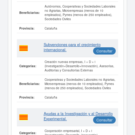
Autónomos, Cooperativas y Sociedades Laborales
no Agrarias, Microempresas (menos de 10
Beneficiarios:
empleados), Pymes (menos de 250 empleados),
Sociedades Civiles
Cataluña
Provincia:
Subvenciones para el crecimiento
internacional.
Consultar
Creación nuevas empresas, I + D + i
(Investigación+Desarrollo+Innovación), Asesorías,
Categorías:
Auditorías y Consultorías Externas
Cooperativas y Sociedades Laborales no Agrarias,
Microempresas (menos de 10 empleados), Pymes
Beneficiarios:
(menos de 250 empleados), Sociedades Civiles
Cataluña
Provincia:
Ayudas a la Investigación y al Desarrollo
Experimental.
Consultar
Cooperación empresarial, I + D + i
Categorías:
(Investigación+Desarrollo+Innovación)