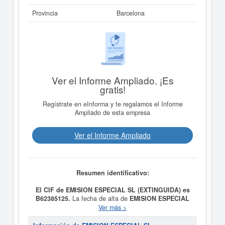
Provincia
Barcelona
Ver el Informe Ampliado. ¡Es
gratis!
Regístrate en eInforma y te regalamos el Informe
Ampliado de esta empresa
Ver el Informe Ampliado
Resumen identificativo:
El CIF de EMISION ESPECIAL SL (EXTINGUIDA) es
B62385125.
La fecha de alta de
EMISION ESPECIAL
SL (EXTINGUIDA)
fue el día 11/10/2000, constituyendo
Ver más >
su meta como LA CREACION, DISENO, ASESORIA Y
PRODUCCION DE SERVICIOS PARA PRENSA, RADIO