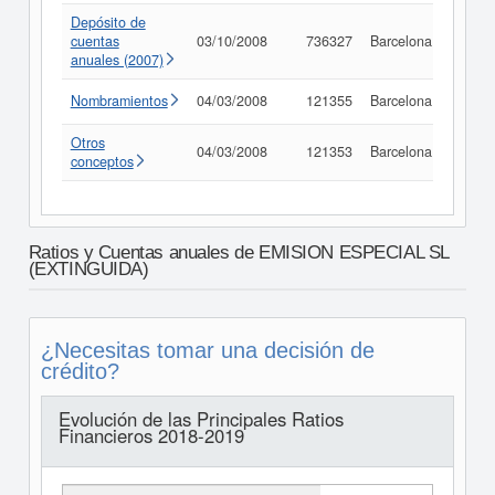
Depósito de
cuentas
03/10/2008
736327
Barcelona
Consu
anuales (2007)
Nombramientos
04/03/2008
121355
Barcelona
Consu
Otros
04/03/2008
121353
Barcelona
Consu
conceptos
Ratios y Cuentas anuales de EMISION ESPECIAL SL
(EXTINGUIDA)
¿Necesitas tomar una decisión de
crédito?
Evolución de las Principales Ratios
Financieros 2018-2019