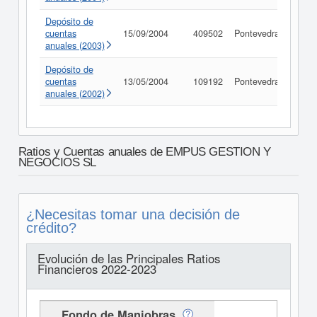
Depósito de
cuentas
15/09/2004
409502
Pontevedra
Cons
anuales (2003)
Depósito de
cuentas
13/05/2004
109192
Pontevedra
Cons
anuales (2002)
Ratios y Cuentas anuales de EMPUS GESTION Y
NEGOCIOS SL
¿Necesitas tomar una decisión de
crédito?
Evolución de las Principales Ratios
Financieros 2022-2023
Fondo de Maniobras