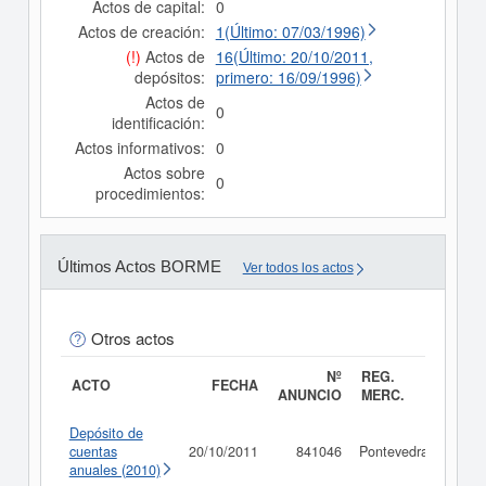
Actos de capital:
0
Actos de creación:
1(Último: 07/03/1996)
(!)
Actos de
16(Último: 20/10/2011,
depósitos:
primero: 16/09/1996)
Actos de
0
identificación:
Actos informativos:
0
Actos sobre
0
procedimientos:
Últimos Actos BORME
Ver todos los actos
Otros actos
Nº
REG.
ACTO
FECHA
ANUNCIO
MERC.
Depósito de
cuentas
20/10/2011
841046
Pontevedra
Cons
anuales (2010)