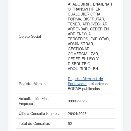
cuentas de resultados disponibles.
A) ADQUIRIR, ENAJENAR
O TRANSMITIR EN
La última actualización del informe de empresa se ha
CUALQUIER OTRA
realizado el 09/06/2026.
FORMA, DISFRUTAR,
TENER, APROVECHAR,
ARRENDAR, CEDER EN
ARRIENDO A
Objeto Social
TERCEROS, EXPLOTAR,
ADMINISTRAR,
GESTIONAR,
COMERCIALIZAR,
CEDER EL USO Y
DISFRUTE O
ADQUIRIRLO, EN
Registro Mercantil de
Registro Mercantil
Pontevedra
- 19 actos en
BORME publicados
Actualización Ficha
09/06/2026
Empresa
Última Consulta Empresa
26/04/2023
Total de Consultas
52