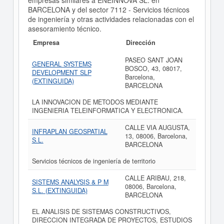
empresas similares a ENEINNOVA SL. en
BARCELONA y del sector 7112 - Servicios técnicos
de ingeniería y otras actividades relacionadas con el
asesoramiento técnico.
Empresa
Dirección
PASEO SANT JOAN
GENERAL SYSTEMS
BOSCO, 43, 08017,
DEVELOPMENT SLP
Barcelona,
(EXTINGUIDA)
BARCELONA
LA INNOVACION DE METODOS MEDIANTE
INGENIERIA TELEINFORMATICA Y ELECTRONICA.
CALLE VIA AUGUSTA,
INFRAPLAN GEOSPATIAL
13, 08006, Barcelona,
S.L.
BARCELONA
Servicios técnicos de ingeniería de territorio
CALLE ARIBAU, 218,
SISTEMS ANALYSIS & P M
08006, Barcelona,
S.L. (EXTINGUIDA)
BARCELONA
EL ANALISIS DE SISTEMAS CONSTRUCTIVOS,
DIRECCION INTEGRADA DE PROYECTOS, ESTUDIOS