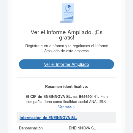
Ver el Informe Ampliado. ¡Es
gratis!
Regístrate en eInforma y te regalamos el Informe
Ampliado de esta empresa
Ver el Informe Ampliado
Resumen identificativo:
El CIF de ENEINNOVA SL. es B65690141.
Esta
compañia tiene como finalidad social ANALISIS,
DESARROLLO, MANTENIMIENTO Y
Ver más >
COMERCIALIZACION, DISTRIBUCION, VENTA Y
COMISIONADO DE SOLUCIONES DE ILUMINACINO Y
Información de ENEINNOVA SL.
PROYECTOS DESTINADO A LA OBTENCION DE
EFICIENCIA ENERGETICA. ETC, teniendo como fecha
Denominación
ENEINNOVA SL.
de su constitución el día 01/12/2011. El CNAE que tiene