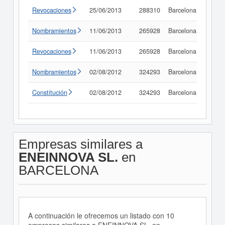
Revocaciones
25/06/2013
288310
Barcelona
Consu
Nombramientos
11/06/2013
265928
Barcelona
Consu
Revocaciones
11/06/2013
265928
Barcelona
Consu
Nombramientos
02/08/2012
324293
Barcelona
Consu
Constitución
02/08/2012
324293
Barcelona
Consu
Empresas similares a
ENEINNOVA SL.
en
BARCELONA
A continuación le ofrecemos un listado con 10