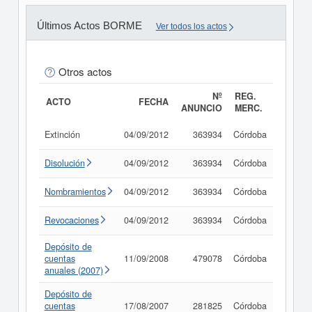
Últimos Actos BORME
Ver todos los actos
Otros actos
Nº
REG.
ACTO
FECHA
ANUNCIO
MERC.
Extinción
04/09/2012
363934
Córdoba
Consul
Disolución
04/09/2012
363934
Córdoba
Consul
Nombramientos
04/09/2012
363934
Córdoba
Consul
Revocaciones
04/09/2012
363934
Córdoba
Consul
Depósito de
cuentas
11/09/2008
479078
Córdoba
Consul
anuales (2007)
Depósito de
cuentas
17/08/2007
281825
Córdoba
Consul