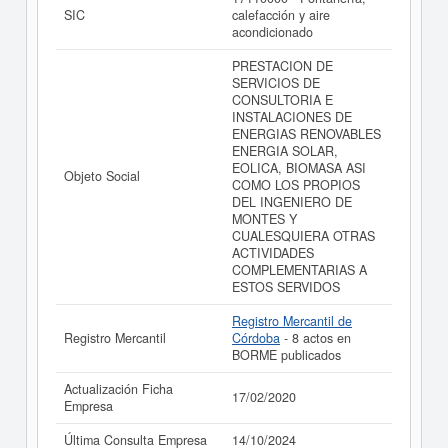
AGROFORESTALES SLL. (EXTINGUIDA)
está dada
SIC
calefacción y aire
de alta en el Registro Mercantil de Córdoba y tiene 8
acondicionado
actos publicados en el BORME.
PRESTACION DE
Si está interesado en conocer más datos de la empresa
SERVICIOS DE
ENSOLAR INGENIERIA ENERGIA SOLAR Y
CONSULTORIA E
PROYECTOS AGROFORESTALES SLL. (EXTINGUIDA)
INSTALACIONES DE
puede
acceder inmediatamente a este Informe ampliado
ENERGIAS RENOVABLES
de ENSOLAR INGENIERIA ENERGIA SOLAR Y
ENERGIA SOLAR,
PROYECTOS AGROFORESTALES SLL. (EXTINGUIDA)
EOLICA, BIOMASA ASI
Objeto Social
y consultar los resultados de sus años de actividad, así
COMO LOS PROPIOS
como los balances y cuentas de resultados disponibles.
DEL INGENIERO DE
MONTES Y
La última actualización del informe de empresa se ha
CUALESQUIERA OTRAS
realizado el 17/02/2020.
ACTIVIDADES
COMPLEMENTARIAS A
ESTOS SERVIDOS
Registro Mercantil de
Registro Mercantil
Córdoba
- 8 actos en
BORME publicados
Actualización Ficha
17/02/2020
Empresa
Última Consulta Empresa
14/10/2024