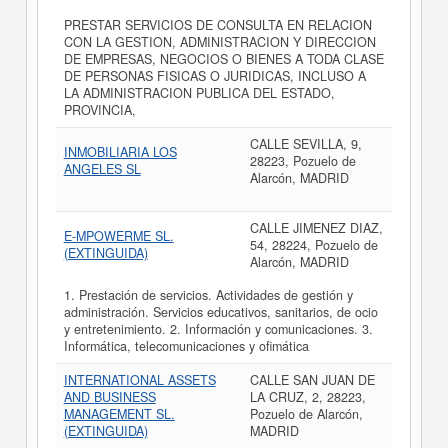
PRESTAR SERVICIOS DE CONSULTA EN RELACION
CON LA GESTION, ADMINISTRACION Y DIRECCION
DE EMPRESAS, NEGOCIOS O BIENES A TODA CLASE
DE PERSONAS FISICAS O JURIDICAS, INCLUSO A
LA ADMINISTRACION PUBLICA DEL ESTADO,
PROVINCIA,
CALLE SEVILLA, 9,
INMOBILIARIA LOS
28223, Pozuelo de
ANGELES SL
Alarcón, MADRID
CALLE JIMENEZ DIAZ,
E-MPOWERME SL.
54, 28224, Pozuelo de
(EXTINGUIDA)
Alarcón, MADRID
1. Prestación de servicios. Actividades de gestión y
administración. Servicios educativos, sanitarios, de ocio
y entretenimiento. 2. Información y comunicaciones. 3.
Informática, telecomunicaciones y ofimática
INTERNATIONAL ASSETS
CALLE SAN JUAN DE
AND BUSINESS
LA CRUZ, 2, 28223,
MANAGEMENT SL.
Pozuelo de Alarcón,
(EXTINGUIDA)
MADRID