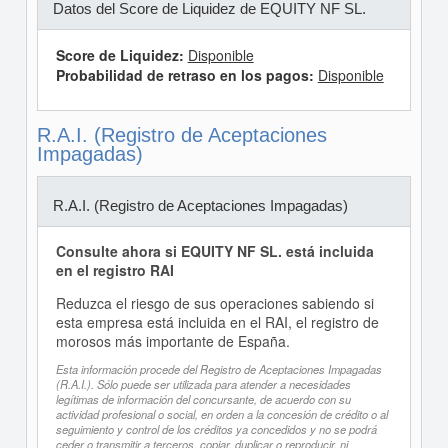
Datos del Score de Liquidez de EQUITY NF SL.
Score de Liquidez:
Disponible
Probabilidad de retraso en los pagos:
Disponible
R.A.I. (Registro de Aceptaciones
Impagadas)
R.A.I. (Registro de Aceptaciones Impagadas)
Consulte ahora si EQUITY NF SL. está incluida
en el registro RAI
Reduzca el riesgo de sus operaciones sabiendo si
esta empresa está incluida en el RAI, el registro de
morosos más importante de España.
Esta información procede del Registro de Aceptaciones Impagadas
(R.A.I.). Sólo puede ser utilizada para atender a necesidades
legítimas de información del concursante, de acuerdo con su
actividad profesional o social, en orden a la concesión de crédito o al
seguimiento y control de los créditos ya concedidos y no se podrá
ceder o transmitir a terceros, copiar, duplicar o reproducir, ni