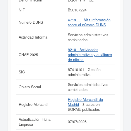
Denominación
EQUITY NF SL.
contabiliza un total de 1 consultas. La última
visualización es del 21/03/2024. Esta empresa y otras
NIF
B56167224
similiares pueden aspirar a algunas subvenciones.
Descubra a cuales desde aquí. Su capital se sitúa
4719...
Más información
Número DUNS
alrededor de 0 a 3.100 €. El número de actos
sobre el número DUNS
publicados en el BORME sobre esta empresa es de 3 y
figura en el Registro Mercantil de Madrid.
Servicios administrativos
Actividad Informa
combinados
Si está interesado en conocer más datos de la empresa
EQUITY NF SL. puede
acceder inmediatamente a este
8210 - Actividades
Informe ampliado
de EQUITY NF SL. y consultar los
CNAE 2025
administrativas y auxiliares
resultados de sus años de actividad, así como los
de oficina
balances y cuentas de resultados disponibles.
87410101 - Gestión
La última actualización del informe de empresa se ha
SIC
administrativa
realizado el 07/07/2026.
Servicios administrativos
Objeto Social
combinados
Registro Mercantil de
Registro Mercantil
Madrid
- 3 actos en
BORME publicados
Actualización Ficha
07/07/2026
Empresa