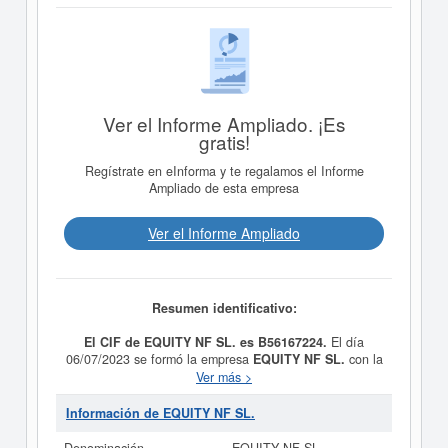
Ver el Informe Ampliado. ¡Es
gratis!
Regístrate en eInforma y te regalamos el Informe
Ampliado de esta empresa
Ver el Informe Ampliado
Resumen identificativo:
El CIF de EQUITY NF SL. es B56167224.
El día
06/07/2023 se formó la empresa
EQUITY NF SL.
con la
finalidad de Servicios administrativos combinados. Está
Ver más >
dentro de la categoría CNAE 8210 - Actividades
administrativas y auxiliares de oficina. La empresa
Información de EQUITY NF SL.
EQUITY NF SL.
se encuentra en la clasificación SIC
correspondiente a la actividad 87410101. La ficha