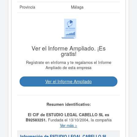
Provincia
Málaga
Ver el Informe Ampliado. ¡Es
gratis!
Regístrate en eInforma y te regalamos el Informe
Ampliado de esta empresa
Ver el Informe Ampliado
Resumen identificativo:
El CIF de ESTUDIO LEGAL CABELLO SL es
B92583251.
Fundada el 13/10/2004, la compañia
ESTUDIO LEGAL CABELLO SL
tiene como finalidad
Ver más >
LA PRESTACION DE SERIVICIOS DE
ASESORAMIENTO JURIDICO, TRIBUTARIO,
Información de ESTUDIO LEGAL CABELLO SL