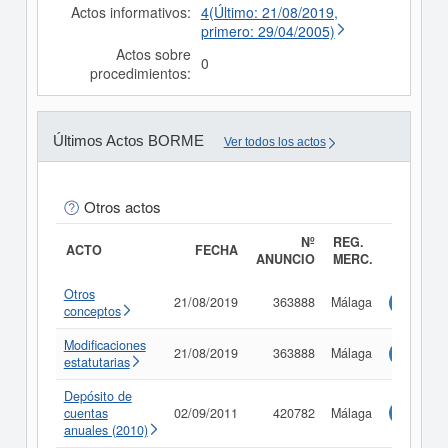
Actos informativos:
4(Último: 21/08/2019,
primero: 29/04/2005)
Actos sobre
0
procedimientos:
Últimos Actos BORME
Ver todos los actos
Otros actos
Nº
REG.
ACTO
FECHA
ANUNCIO
MERC.
Otros
21/08/2019
363888
Málaga
Consulta
conceptos
Modificaciones
21/08/2019
363888
Málaga
Consulta
estatutarias
Depósito de
cuentas
02/09/2011
420782
Málaga
Consulta
anuales (2010)