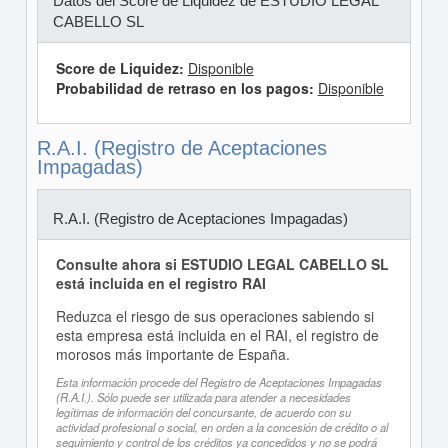
Datos del Score de Liquidez de ESTUDIO LEGAL
CABELLO SL
Score de Liquidez:
Disponible
Probabilidad de retraso en los pagos:
Disponible
R.A.I. (Registro de Aceptaciones
Impagadas)
R.A.I. (Registro de Aceptaciones Impagadas)
Consulte ahora si ESTUDIO LEGAL CABELLO SL
está incluida en el registro RAI
Reduzca el riesgo de sus operaciones sabiendo si
esta empresa está incluida en el RAI, el registro de
morosos más importante de España.
Esta información procede del Registro de Aceptaciones Impagadas
(R.A.I.). Sólo puede ser utilizada para atender a necesidades
legítimas de información del concursante, de acuerdo con su
actividad profesional o social, en orden a la concesión de crédito o al
seguimiento y control de los créditos ya concedidos y no se podrá