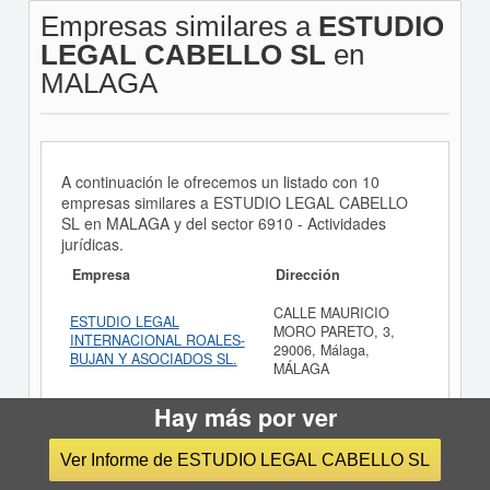
Empresas similares a
ESTUDIO
LEGAL CABELLO SL
en
MALAGA
A continuación le ofrecemos un listado con 10
empresas similares a ESTUDIO LEGAL CABELLO
SL en MALAGA y del sector 6910 - Actividades
jurídicas.
Empresa
Dirección
CALLE MAURICIO
ESTUDIO LEGAL
MORO PARETO, 3,
INTERNACIONAL ROALES-
29006, Málaga,
BUJAN Y ASOCIADOS SL.
MÁLAGA
LA PRESTACION DE SERVICIOS DE
Hay más por ver
ASESORAMIENTO JURIDICO, ADMINISTRACION DE
FINCAS Y TRAMITACION Y GESTION DE
Ver Informe de ESTUDIO LEGAL CABELLO SL
EXPEDIENTES ADMINISTRATIVOS, TANTO EN EL
AMBITO NACIONAL COMO EN EL EXTRANJERO. EL