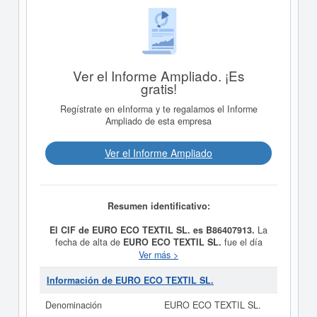
Ver el Informe Ampliado. ¡Es
gratis!
Regístrate en eInforma y te regalamos el Informe
Ampliado de esta empresa
Ver el Informe Ampliado
Resumen identificativo:
El CIF de EURO ECO TEXTIL SL. es B86407913.
La
fecha de alta de
EURO ECO TEXTIL SL.
fue el día
23/02/2012, constituyendo su meta como COMERCIO
Ver más >
AL POR MAYOR DE PRODUCTOS TEXTILES.
ALMACENAMIENTO, EN CONCRETO,
Información de EURO ECO TEXTIL SL.
EXCLUSIVAMENTE: RECOGIDA, TRATAMIENTO,
CLASIFICACION Y COMPACTACION DE TODOTIPO
Denominación
EURO ECO TEXTIL SL.
DE TEJIDOS USADOS. Esta empresa está clasificada