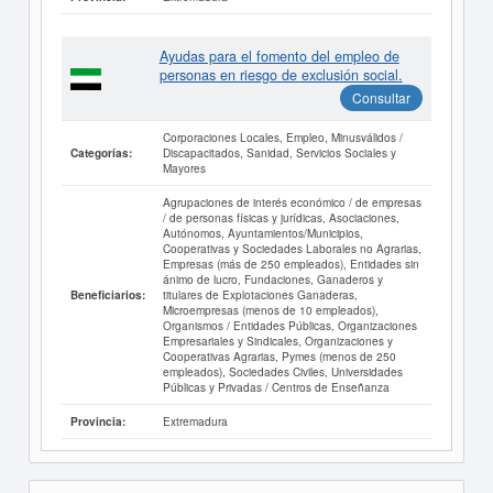
Ayudas para el fomento del empleo de
personas en riesgo de exclusión social.
Consultar
Corporaciones Locales, Empleo, Minusválidos /
Discapacitados, Sanidad, Servicios Sociales y
Categorías:
Mayores
Agrupaciones de interés económico / de empresas
/ de personas físicas y jurídicas, Asociaciones,
Autónomos, Ayuntamientos/Municipios,
Cooperativas y Sociedades Laborales no Agrarias,
Empresas (más de 250 empleados), Entidades sin
ánimo de lucro, Fundaciones, Ganaderos y
titulares de Explotaciones Ganaderas,
Beneficiarios:
Microempresas (menos de 10 empleados),
Organismos / Entidades Públicas, Organizaciones
Empresariales y Sindicales, Organizaciones y
Cooperativas Agrarias, Pymes (menos de 250
empleados), Sociedades Civiles, Universidades
Públicas y Privadas / Centros de Enseñanza
Extremadura
Provincia: