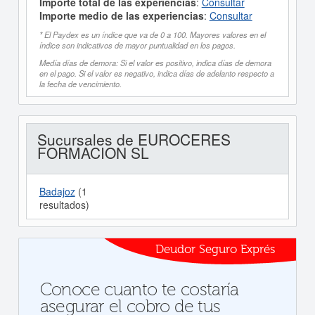
Importe total de las experiencias
:
Consultar
Importe medio de las experiencias
:
Consultar
* El Paydex es un índice que va de 0 a 100. Mayores valores en el
índice son indicativos de mayor puntualidad en los pagos.
Medía días de demora: Si el valor es positivo, indica días de demora
en el pago. Si el valor es negativo, indica días de adelanto respecto a
la fecha de vencimiento.
Sucursales de EUROCERES
FORMACION SL
Badajoz
(1
resultados)
Deudor Seguro Exprés
Conoce cuanto te costaría
asegurar el cobro de tus