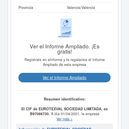
Provincia
Valencia/València
Ver el Informe Ampliado. ¡Es
gratis!
Regístrate en eInforma y te regalamos el Informe
Ampliado de esta empresa
Ver el Informe Ampliado
Resumen identificativo:
El CIF de EUROTEXVAL SOCIEDAD LIMITADA. es
B97086730.
A día 01/04/2001, la empresa
EUROTEXVAL SOCIEDAD LIMITADA.
fue formada con
Ver más >
el objetivo LA FABRICACION, LA COMPRAVENTA AL
POR MAYOR Y AL POR MENOR, LA IMPORTACION Y