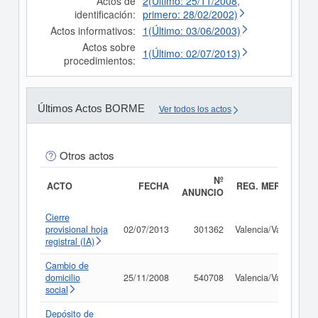
Actos de
2(Último: 25/11/2008,
identificación:
primero: 28/02/2002)
Actos informativos:
1(Último: 03/06/2003)
Actos sobre
1(Último: 02/07/2013)
procedimientos:
Últimos Actos BORME
Ver todos los actos
Otros actos
Nº
ACTO
FECHA
REG. MERC.
ANUNCIO
Cierre
provisional hoja
02/07/2013
301362
Valencia/València
registral (IA)
Cambio de
domicilio
25/11/2008
540708
Valencia/València
social
Depósito de