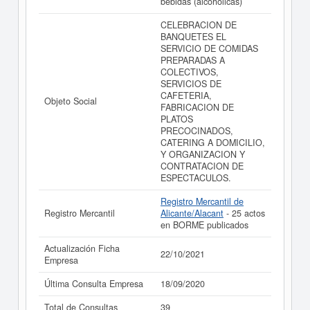
bebidas (alcohólicas)
balances y cuentas de resultados disponibles.
CELEBRACION DE
La última actualización del informe de empresa se ha
BANQUETES EL
realizado el 22/10/2021.
SERVICIO DE COMIDAS
PREPARADAS A
COLECTIVOS,
SERVICIOS DE
CAFETERIA,
Objeto Social
FABRICACION DE
PLATOS
PRECOCINADOS,
CATERING A DOMICILIO,
Y ORGANIZACION Y
CONTRATACION DE
ESPECTACULOS.
Registro Mercantil de
Registro Mercantil
Alicante/Alacant
- 25 actos
en BORME publicados
Actualización Ficha
22/10/2021
Empresa
Última Consulta Empresa
18/09/2020
Total de Consultas
39