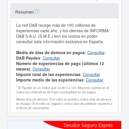
Resumen
La red D&B recoge más de 100 millones de
experiencias cada año, y los clientes de INFORMA
D&B S.A.U. (S.M.E.) son los únicos en poder
consultar esta información exclusiva en España.
Media de días de demora en pagos
:
Consultar
D&B Paydex
:
Consultar
Número de experiencias de pago (últimos 12
meses)
:
Consultar
Importe total de las experiencias
:
Consultar
Importe medio de las experiencias
:
Consultar
* El Paydex es un índice que va de 0 a 100. Mayores valores en el
índice son indicativos de mayor puntualidad en los pagos.
Medía días de demora: Si el valor es positivo, indica días de demora
en el pago. Si el valor es negativo, indica días de adelanto respecto a
la fecha de vencimiento.
Deudor Seguro Exprés