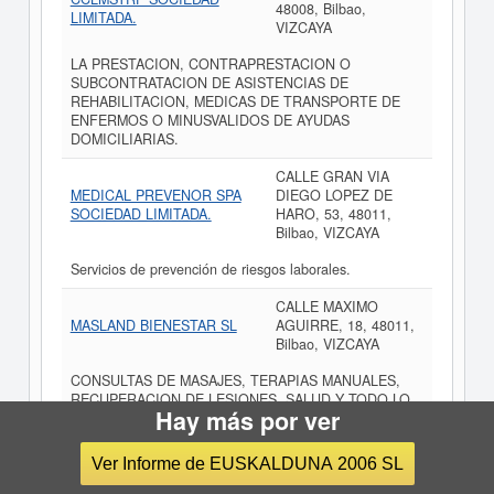
48008, Bilbao,
LIMITADA.
VIZCAYA
LA PRESTACION, CONTRAPRESTACION O
SUBCONTRATACION DE ASISTENCIAS DE
REHABILITACION, MEDICAS DE TRANSPORTE DE
ENFERMOS O MINUSVALIDOS DE AYUDAS
DOMICILIARIAS.
CALLE GRAN VIA
MEDICAL PREVENOR SPA
DIEGO LOPEZ DE
SOCIEDAD LIMITADA.
HARO, 53, 48011,
Bilbao, VIZCAYA
Servicios de prevención de riesgos laborales.
CALLE MAXIMO
MASLAND BIENESTAR SL
AGUIRRE, 18, 48011,
Bilbao, VIZCAYA
CONSULTAS DE MASAJES, TERAPIAS MANUALES,
RECUPERACION DE LESIONES, SALUD Y TODO LO
Hay más por ver
RELACIONADO CON EL BIENESTAR Y CUIDADO DEL
CUERPO
Ver Informe de EUSKALDUNA 2006 SL
VILLATE NAVARRO JOSE
ALAMEDA
IGNACIO 000475805C
MAZARREDO, 37,