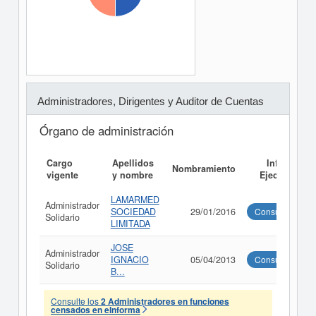
Administradores, Dirigentes y Auditor de Cuentas
Órgano de administración
Cargo
Apellidos
Informe
Nombramiento
vigente
y nombre
Ejecutivo
LAMARMED
Administrador
SOCIEDAD
29/01/2016
Consultar
Solidario
LIMITADA
JOSE
Administrador
IGNACIO
05/04/2013
Consultar
Solidario
B...
Consulte los
2 Administradores en funciones
censados en eInforma