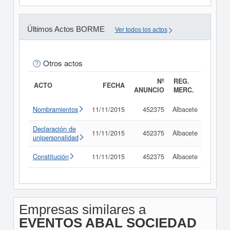
Últimos Actos BORME
Ver todos los actos
Otros actos
Nº
REG.
ACTO
FECHA
ANUNCIO
MERC.
Nombramientos
11/11/2015
452375
Albacete
Consul
Declaración de
11/11/2015
452375
Albacete
Consul
unipersonalidad
Constitución
11/11/2015
452375
Albacete
Consul
Empresas similares a
EVENTOS ABAL SOCIEDAD