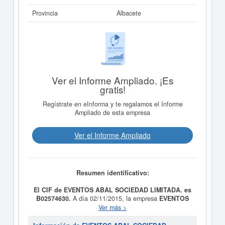
Provincia
Albacete
Ver el Informe Ampliado. ¡Es
gratis!
Regístrate en eInforma y te regalamos el Informe
Ampliado de esta empresa
Ver el Informe Ampliado
Resumen identificativo:
El CIF de EVENTOS ABAL SOCIEDAD LIMITADA. es
B02574630.
A día 02/11/2015, la empresa
EVENTOS
ABAL SOCIEDAD LIMITADA.
fue formada con el
Ver más >
objetivo La sociedad tiene por objeto el desarrollo de las
actividades correspondientes a los siguientes códigos y