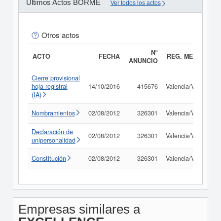
Últimos Actos BORME
Ver todos los actos
Otros actos
Nº
ACTO
FECHA
REG. MERC.
ANUNCIO
Cierre provisional
hoja registral
14/10/2016
415676
Valencia/València
(IA)
Nombramientos
02/08/2012
326301
Valencia/València
Declaración de
02/08/2012
326301
Valencia/València
unipersonalidad
Constitución
02/08/2012
326301
Valencia/València
Empresas similares a