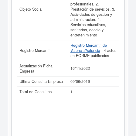
resultados disponibles.
profesionales. 2.
Objeto Social
Prestación de servicios. 3.
La última actualización del informe de empresa se ha
Actividades de gestión y
realizado el 16/11/2022.
administración. 4.
Servicios educativos,
sanitarios, deocio y
entretenimiento
Registro Mercantil de
Registro Mercantil
Valencia/València
- 4 actos
en BORME publicados
Actualización Ficha
16/11/2022
Empresa
Última Consulta Empresa
09/06/2016
Total de Consultas
1