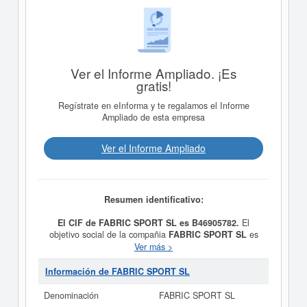
Ver el Informe Ampliado. ¡Es
gratis!
Regístrate en eInforma y te regalamos el Informe
Ampliado de esta empresa
Ver el Informe Ampliado
Resumen identificativo:
El CIF de FABRIC SPORT SL es B46905782.
El
objetivo social de la compañia
FABRIC SPORT SL
es
FABRICACION, CONFECCION Y COMERCIALIZACION
Ver más >
DE ARTICULOS Y PRENDAS TEXTILES DE TODAS
CLASES. y fue creada el día 06/03/1991. La clase
Información de FABRIC SPORT SL
CNAE a la que pertenece es 1429 - Confección de otras
prendas de vestir y accesorios n.c.o.p.. El número de
Denominación
FABRIC SPORT SL
FABRIC SPORT SL
en la clasificación del SIC es el