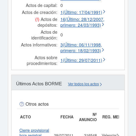
Actos de capital:
0
Actos de creación:
1(Último: 17/04/1991)
(!)
Actos de
16(Último: 28/12/2007,
depósitos:
primero: 24/03/1993)
Actos de
0
identificación:
Actos informativos:
3(Último: 06/11/1998,
primero: 18/02/1993)
Actos sobre
1(Último: 29/07/2011)
procedimientos:
Últimos Actos BORME
Ver todos los actos
Otros actos
Nº
ACTO
FECHA
REG. MERC.
ANUNCIO
Cierre provisional
hoja registral
29/07/2011
316548
Valencia/València