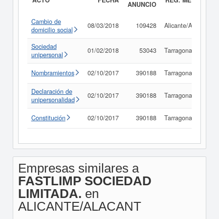
ACTO
FECHA
REG. MERC.
ANUNCIO
Cambio de
08/03/2018
109428
Alicante/Alacant
domicilio social
Sociedad
01/02/2018
53043
Tarragona
unipersonal
Nombramientos
02/10/2017
390188
Tarragona
Declaración de
02/10/2017
390188
Tarragona
unipersonalidad
Constitución
02/10/2017
390188
Tarragona
Empresas similares a
FASTLIMP SOCIEDAD
LIMITADA.
en
ALICANTE/ALACANT