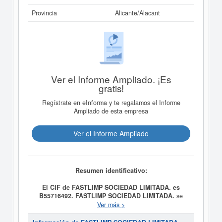
Provincia
Alicante/Alacant
Ver el Informe Ampliado. ¡Es
gratis!
Regístrate en eInforma y te regalamos el Informe
Ampliado de esta empresa
Ver el Informe Ampliado
Resumen identificativo:
El CIF de FASTLIMP SOCIEDAD LIMITADA. es
B55716492.
FASTLIMP SOCIEDAD LIMITADA.
se
constituyó el día 21/09/2017 con el objetivo de Limpieza
Ver más >
general de edificios. Otras actividades de limpieza
industrial y de edificios. El CNAE al que está incluida