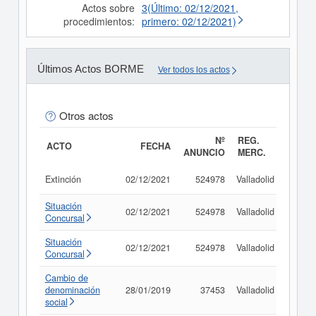
Actos sobre
3(Último: 02/12/2021,
procedimientos:
primero: 02/12/2021)
Últimos Actos BORME
Ver todos los actos
Otros actos
Nº
REG.
ACTO
FECHA
ANUNCIO
MERC.
Extinción
02/12/2021
524978
Valladolid
Consu
Situación
02/12/2021
524978
Valladolid
Consu
Concursal
Situación
02/12/2021
524978
Valladolid
Consu
Concursal
Cambio de
denominación
28/01/2019
37453
Valladolid
Consu
social