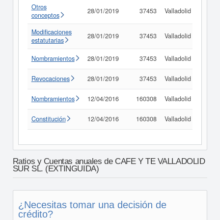
Otros
28/01/2019
37453
Valladolid
Consu
conceptos
Modificaciones
28/01/2019
37453
Valladolid
Consu
estatutarias
Nombramientos
28/01/2019
37453
Valladolid
Consu
Revocaciones
28/01/2019
37453
Valladolid
Consu
Nombramientos
12/04/2016
160308
Valladolid
Consu
Constitución
12/04/2016
160308
Valladolid
Consu
Ratios y Cuentas anuales de CAFE Y TE VALLADOLID
SUR SL. (EXTINGUIDA)
¿Necesitas tomar una decisión de
crédito?