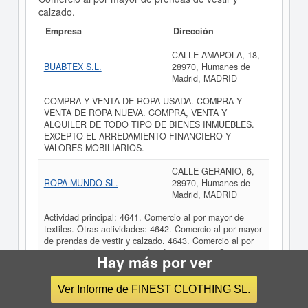
calzado.
Empresa
Dirección
CALLE AMAPOLA, 18,
BUABTEX S.L.
28970, Humanes de
Madrid, MADRID
COMPRA Y VENTA DE ROPA USADA. COMPRA Y
VENTA DE ROPA NUEVA. COMPRA, VENTA Y
ALQUILER DE TODO TIPO DE BIENES INMUEBLES.
EXCEPTO EL ARREDAMIENTO FINANCIERO Y
VALORES MOBILIARIOS.
CALLE GERANIO, 6,
ROPA MUNDO SL.
28970, Humanes de
Madrid, MADRID
Actividad principal: 4641. Comercio al por mayor de
textiles. Otras actividades: 4642. Comercio al por mayor
de prendas de vestir y calzado. 4643. Comercio al por
mayor de aparatos electrodomésticos. 4644. Comercio
Hay más por ver
al por mayor de porcelana, cristalería y articulos de
limpieza. 4645. Comercio
Ver Informe de FINEST CLOTHING SL.
CALLE GARDENIA, 33,