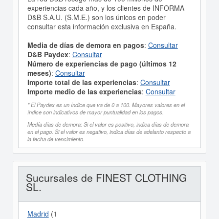
experiencias cada año, y los clientes de INFORMA
D&B S.A.U. (S.M.E.) son los únicos en poder
consultar esta información exclusiva en España.
Media de días de demora en pagos
:
Consultar
D&B Paydex
:
Consultar
Número de experiencias de pago (últimos 12
meses)
:
Consultar
Importe total de las experiencias
:
Consultar
Importe medio de las experiencias
:
Consultar
* El Paydex es un índice que va de 0 a 100. Mayores valores en el
índice son indicativos de mayor puntualidad en los pagos.
Medía días de demora: Si el valor es positivo, indica días de demora
en el pago. Si el valor es negativo, indica días de adelanto respecto a
la fecha de vencimiento.
Sucursales de FINEST CLOTHING
SL.
Madrid
(1