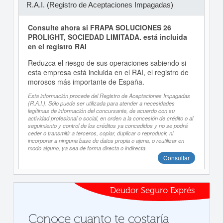
R.A.I. (Registro de Aceptaciones Impagadas)
Consulte ahora si FRAPA SOLUCIONES 26
PROLIGHT, SOCIEDAD LIMITADA. está incluida
en el registro RAI
Reduzca el riesgo de sus operaciones sabiendo si
esta empresa está incluida en el RAI, el registro de
morosos más importante de España.
Esta información procede del Registro de Aceptaciones Impagadas
(R.A.I.). Sólo puede ser utilizada para atender a necesidades
legítimas de información del concursante, de acuerdo con su
actividad profesional o social, en orden a la concesión de crédito o al
seguimiento y control de los créditos ya concedidos y no se podrá
ceder o transmitir a terceros, copiar, duplicar o reproducir, ni
incorporar a ninguna base de datos propia o ajena, o reutilizar en
modo alguno, ya sea de forma directa o indirecta.
Consultar
Deudor Seguro Exprés
Conoce cuanto te costaría