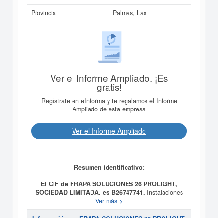
Provincia
Palmas, Las
Ver el Informe Ampliado. ¡Es
gratis!
Regístrate en eInforma y te regalamos el Informe
Ampliado de esta empresa
Ver el Informe Ampliado
Resumen identificativo:
El CIF de FRAPA SOLUCIONES 26 PROLIGHT,
SOCIEDAD LIMITADA. es B26747741.
Instalaciones
eléctricas. Instalaciones de fontanería y otras
Ver más >
instalaciones de la construcción. Realización de trabajos
de fontanería y albañilería. Compraventa de bienes