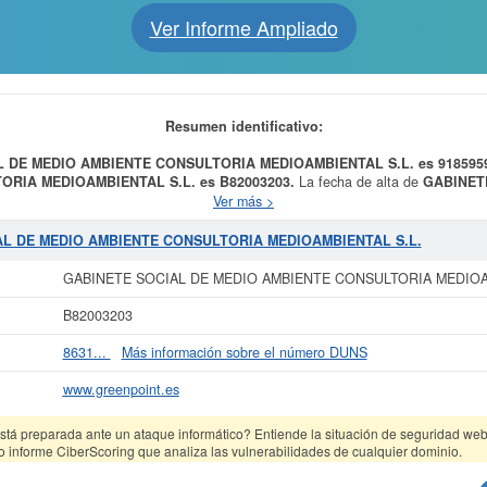
Ver Informe Ampliado
Resumen identificativo:
AL DE MEDIO AMBIENTE CONSULTORIA MEDIOAMBIENTAL S.L. es 9185959
ORIA MEDIOAMBIENTAL S.L. es B82003203.
La fecha de alta de
GABINET
AL S.L.
fue el día 17/02/1998, constituyendo su meta como ORGANIZACI
Ver más >
ACION E INVESTIGACION EN MATERIA DE MEDIO AMBIENTE Y ASUNTOS PU
 la categoría 7120 - Ensayos y análisis técnicos.
GABINETE SOCIAL DE MED
IAL DE MEDIO AMBIENTE CONSULTORIA MEDIOAMBIENTAL S.L.
tra dentro de la clasificación SIC con el número 87340000. El número de emp
tal de 103 veces, donde la última consulta se ha producido el 11/06/2026. Aqu
GABINETE SOCIAL DE MEDIO AMBIENTE CONSULTORIA MEDIOA
ta empresa. El capital aproximado de esta empresa es de 3.100 a 60.000 €. L
RIA MEDIOAMBIENTAL S.L.
está inscrita en el Registro Mercantil de Madri
B82003203
 más datos de la empresa GABINETE SOCIAL DE MEDIO AMBIENTE CONSULT
8631...
Más información sobre el número DUNS
forme ampliado
de GABINETE SOCIAL DE MEDIO AMBIENTE CONSULTORIA ME
ados de sus años de actividad, así como los balances y cuentas de resultados d
www.greenpoint.es
La última actualización del informe de empresa se ha realizado el 01/09/2025.
tá preparada ante un ataque informático? Entiende la situación de seguridad web 
o informe CiberScoring que analiza las vulnerabilidades de cualquier dominio.