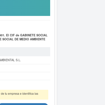
01. El CIF de GABINETE SOCIAL
E SOCIAL DE MEDIO AMBIENTE
ON DEDICADA A LA CONSULTORIA,
BLICOS.. Esta empresa está
IO AMBIENTE CONSULTORIA
leados de esta empresa es de 2. Se
í mismo puede informarse de qué
MBIENTAL S.L.
a empresa
GABINETE SOCIAL DE
d y tiene en el BORME 15 actos.
ORIA MEDIOAMBIENTAL S.L. puede
DIOAMBIENTAL S.L. y consultar
isponibles.
de tu empresa e identifica las