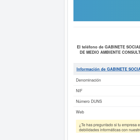
El teléfono de GABINETE SOCI
DE MEDIO AMBIENTE CONSULT
CONSULTORIA MEDIOAMBIENT
ASESORIA, AUDITORIA, FORM
clasificada dentro del CNAE en
Información de GABINETE SOC
MEDIOAMBIENTAL S.L.
se encuen
ha consultado esta ficha un to
Denominación
subvenciones puede solicitar es
MEDIO AMBIENTE CONSULTO
NIF
Si está interesado en conocer
Número DUNS
acceder inmediatamente a este In
los result
Web
¿Te has preguntado si tu empresa es
debilidades informáticas con nuestr