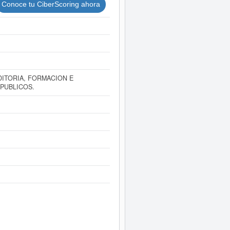
Conoce tu CiberScoring ahora
DITORIA, FORMACION E
 PUBLICOS.