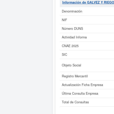
subvenciones que esta empresa y la
Información de GALVEZ Y RIEGO
€. La cantidad de actos
Denominación
Si está interesado en conocer m
RIEGO SL y consultar 
NIF
Número DUNS
Actividad Informa
CNAE 2025
SIC
Objeto Social
Registro Mercantil
Actualización Ficha Empresa
Última Consulta Empresa
Total de Consultas