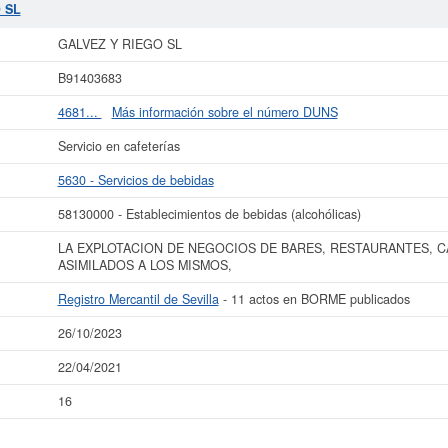
s relacionadas de su sector pueden optar. La cifra aproximada del capital soc
 SL
 existentes en el BORME es de 11 y aparece dada de alta en la provincia Sevilla
GALVEZ Y RIEGO SL
ás datos de la empresa GALVEZ Y RIEGO SL puede
acceder inmediatamente a e
los resultados de sus años de actividad, así como los balances y cuentas de r
B91403683
La última actualización del informe de empresa se ha realizado el 26/10/2023.
4681...
Más información sobre el número DUNS
Servicio en cafeterías
5630 - Servicios de bebidas
58130000 - Establecimientos de bebidas (alcohólicas)
LA EXPLOTACION DE NEGOCIOS DE BARES, RESTAURANTES, C
ASIMILADOS A LOS MISMOS,
Registro Mercantil de Sevilla
- 11 actos en BORME publicados
26/10/2023
22/04/2021
16