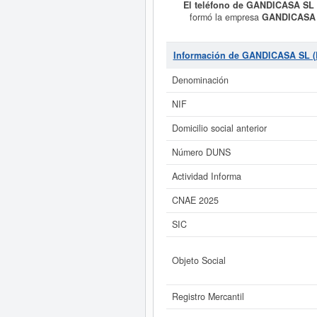
El teléfono de GANDICASA SL
formó la empresa
GANDICASA 
ARRENDAMIENTO NO FINANCI
URBANAS, INCLUYENDOSE DENTRO D
cuenta de terceros. La empresa
GAN
Información de GANDICASA SL 
contabiliza un total de 21 consulta
Descubra a cuales desde aquí. Su c
Denominación
NIF
Si está interesado en conocer 
GANDICASA SL (EXTINGUIDA) y co
Domicilio social anterior
Número DUNS
Actividad Informa
CNAE 2025
SIC
Objeto Social
Registro Mercantil