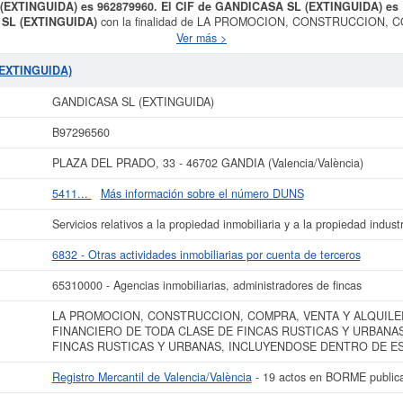
 (EXTINGUIDA) es 962879960. El CIF de GANDICASA SL (EXTINGUIDA) es
SL (EXTINGUIDA)
con la finalidad de LA PROMOCION, CONSTRUCCION, 
ERO DE TODA CLASE DE FINCAS RUSTICAS Y URBANAS. LA ADMINISTRA
Ver más >
E ESTAS LAS SUJETAS AL R. Está dentro de la categoría CNAE 6832 - Otra
DICASA SL (EXTINGUIDA)
se encuentra en la clasificación SIC correspondie
(EXTINGUIDA)
s. La última visualización es del 10/08/2022. Esta empresa y otras similiares pu
apital se sitúa alrededor de 0 a 3.100 €. El número de actos publicados en e
GANDICASA SL (EXTINGUIDA)
y figura en el Registro Mercantil de Valencia/València.
B97296560
más datos de la empresa GANDICASA SL (EXTINGUIDA) puede
acceder inmediat
nsultar los resultados de sus años de actividad, así como los balances y cue
PLAZA DEL PRADO, 33 - 46702 GANDIA (Valencia/València)
La última actualización del informe de empresa se ha realizado el 17/09/2022.
5411...
Más información sobre el número DUNS
Servicios relativos a la propiedad inmobiliaria y a la propiedad industr
6832 - Otras actividades inmobiliarias por cuenta de terceros
65310000 - Agencias inmobiliarias, administradores de fincas
LA PROMOCION, CONSTRUCCION, COMPRA, VENTA Y ALQUILE
FINANCIERO DE TODA CLASE DE FINCAS RUSTICAS Y URBANAS
FINCAS RUSTICAS Y URBANAS, INCLUYENDOSE DENTRO DE ES
Registro Mercantil de Valencia/València
- 19 actos en BORME public