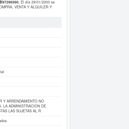
 B97296560.
El día 29/01/2003 se
COMPRA, VENTA Y ALQUILER Y
CION DE FINCAS RUSTICAS Y
s actividades inmobiliarias por
nte a la actividad 65310000. La ficha
eden aspirar a algunas subvenciones.
l BORME sobre esta empresa es de 19
amente a este Informe ampliado
de
ntas de resultados disponibles.
ial
R Y ARRENDAMIENTO NO
. LA ADMINISTRACION DE
TAS LAS SUJETAS AL R
ados