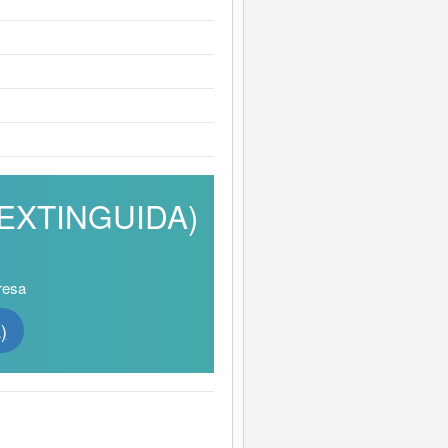
 (EXTINGUIDA)
resa
)