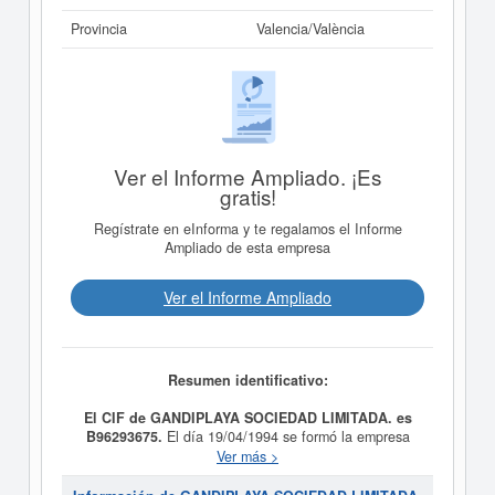
Provincia
Valencia/València
Ver el Informe Ampliado. ¡Es
gratis!
Regístrate en eInforma y te regalamos el Informe
Ampliado de esta empresa
Ver el Informe Ampliado
Resumen identificativo:
El CIF de GANDIPLAYA SOCIEDAD LIMITADA. es
B96293675.
El día 19/04/1994 se formó la empresa
GANDIPLAYA SOCIEDAD LIMITADA.
con la finalidad
Ver más >
de PROMOCION CONSTRUCCION, COMPRA. VENTA,
EXPLOTACION Y ARRENDAMIENTO EXCLUYENDO EL