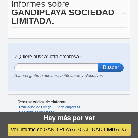
Informes sobre
GANDIPLAYA SOCIEDAD
LIMITADA.
¿Quiere buscar otra empresa?
Busque gratis empresas, autónomos y ejecutivos
Otros servicios de eInforma:
Evaluación de Riesgo
Cif de empresas
Directorio de empresas
Hay más por ver
Ayudas y Subvenciones para las PYMES
Fichero RAI
Sistema de Análisis de Balances
ASNEF
BORME
Cuentas Anuales
Ver Informe de GANDIPLAYA SOCIEDAD LIMITADA.