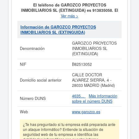
El teléfono de GAROZCO PROYECTOS
INMOBILIARIOS SL (EXTINGUIDA) es 913835058. El
CIF de GAROZCO PROYECTOS INMOBILIARIOS SL
Ver más >
(EXTINGUIDA) es B82513052.
La empresa
GAROZCO
PROYECTOS INMOBILIARIOS SL (EXTINGUIDA)
Información de GAROZCO PROYECTOS
tiene como objetivo LA COMPRAVENTA DE SOLARES,
INMOBILIARIOS SL (EXTINGUIDA)
TERRENOS Y TODA CLASE DE FINCAS RUSTICAS
URBANAS, PISOS, LOCALES, APARTAMENTOS E
GAROZCO PROYECTOS
INMUEBLES EN GENERAL. LA URBANIZACION
Denominación
INMOBILIARIOS SL
PARCELACION Y REPARCELACION DE TERRENOS, y
(EXTINGUIDA)
se dió del alta el día 13/12/1999. Esta empresa está
incluida dentro de la categoría CNAE 6812 - Promoción
NIF
B82513052
inmobiliaria. Dentro del Sistema Internacional de
Clasificación de actividades empresariales, la empresa
CALLE DOCTOR
GAROZCO PROYECTOS INMOBILIARIOS SL
Domicilio social anterior
ALVAREZ SIERRA, 4 -
(EXTINGUIDA)
se encuentra en el SIC 65520000.
28033 MADRID (Madrid)
GAROZCO PROYECTOS INMOBILIARIOS SL
(EXTINGUIDA)
cuenta con una cantidad de 3
4635...
Más información
Número DUNS
empleados en plantilla. Esta ficha de empresa ha sido
sobre el número DUNS
consultada 404 veces, la última consulta se ha
producido el 27/07/2026. En la presente página puede
Web
www.garozco.es
consultar a qué subvenciones puede solicitar esta
empresa las demás que estén relacionadas. La empresa
¿Te has preguntado si tu empresa está preparada ante
GAROZCO PROYECTOS INMOBILIARIOS SL
un ataque informático? Entiende la situación de
(EXTINGUIDA)
tiene un patrimonio aproximado mayor
seguridad web de tu empresa e identifica las
de 60.000 €. Esta empresa figura inscrita en el Registro