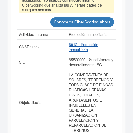
debilidades informáticas con nuestro informe
Mercantil de Madrid y tiene 50 actos inscritos en el
CiberScoring que analiza las vulnerabilidades de
BORME.
cualquier dominio.
Si está interesado en conocer más datos de la empresa
GAROZCO PROYECTOS INMOBILIARIOS SL
Conoce tu CiberScoring ahora
(EXTINGUIDA) puede
acceder inmediatamente a este
Informe ampliado
de GAROZCO PROYECTOS
Actividad Informa
Promoción inmobiliaria
INMOBILIARIOS SL (EXTINGUIDA) y consultar los
resultados de sus años de actividad, así como los
6812 - Promoción
CNAE 2025
balances y cuentas de resultados disponibles.
inmobiliaria
La última actualización del informe de empresa se ha
65520000 - Subdivisores y
realizado el 17/10/2025.
SIC
desarrolladores, SC
LA COMPRAVENTA DE
SOLARES, TERRENOS Y
TODA CLASE DE FINCAS
RUSTICAS URBANAS,
PISOS, LOCALES,
APARTAMENTOS E
Objeto Social
INMUEBLES EN
GENERAL. LA
URBANIZACION
PARCELACION Y
REPARCELACION DE
TERRENOS,