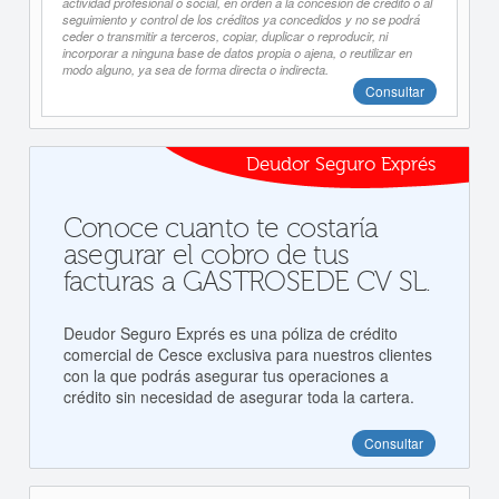
actividad profesional o social, en orden a la concesión de crédito o al
seguimiento y control de los créditos ya concedidos y no se podrá
ceder o transmitir a terceros, copiar, duplicar o reproducir, ni
incorporar a ninguna base de datos propia o ajena, o reutilizar en
modo alguno, ya sea de forma directa o indirecta.
Consultar
Deudor Seguro Exprés
Conoce cuanto te costaría
asegurar el cobro de tus
facturas a GASTROSEDE CV SL.
Deudor Seguro Exprés es una póliza de crédito
comercial de Cesce exclusiva para nuestros clientes
con la que podrás asegurar tus operaciones a
crédito sin necesidad de asegurar toda la cartera.
Consultar