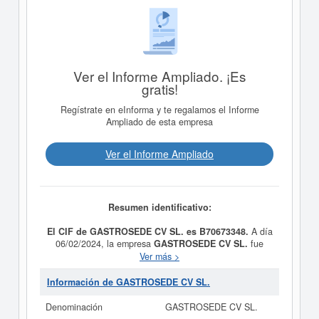
Ver el Informe Ampliado. ¡Es
gratis!
Regístrate en eInforma y te regalamos el Informe
Ampliado de esta empresa
Ver el Informe Ampliado
Resumen identificativo:
El CIF de GASTROSEDE CV SL. es B70673348.
A día
06/02/2024, la empresa
GASTROSEDE CV SL.
fue
formada con el objetivo Establecimientos de bebidas
Ver más >
Organización, promoción y gestión de eventos Alquiler
de Bienes Inmobiliarios Compra venta de Bienes
Información de GASTROSEDE CV SL.
Inmobiliarios Comercio por mayorde bebidas Actividades
auxiliares a las artes escénicas. Su categorización en el
Denominación
GASTROSEDE CV SL.
CNAE es 5630 - Servicios de bebidas. En la clasificación